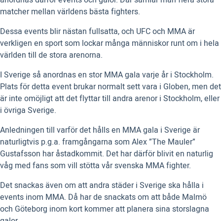
anordnas därför events och galor. Där samlar man flera stora
matcher mellan världens bästa fighters.
Dessa events blir nästan fullsatta, och UFC och MMA är
verkligen en sport som lockar många människor runt om i hela
världen till de stora arenorna.
I Sverige så anordnas en stor MMA gala varje år i Stockholm.
Plats för detta event brukar normalt sett vara i Globen, men det
är inte omöjligt att det flyttar till andra arenor i Stockholm, eller
i övriga Sverige.
Anledningen till varför det hålls en MMA gala i Sverige är
naturligtvis p.g.a. framgångarna som Alex ”The Mauler”
Gustafsson har åstadkommit. Det har därför blivit en naturlig
våg med fans som vill stötta vår svenska MMA fighter.
Det snackas även om att andra städer i Sverige ska hålla i
events inom MMA. Då har de snackats om att både Malmö
och Göteborg inom kort kommer att planera sina storslagna