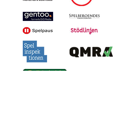
Alla tips är granskade & givna i god anda, men vinster är inte
garanterade | Oddsen är hämtade under skrivande stund, men
kan ändras inför matchstarten | 18+ gäller för spel | Regler &
villkor gäller | Ansvarsfullt spelande | Har du problem med att
du spelar för mycket? Besök
Stödlinjens hemsida
eller kontakta
dem via telefon på 020-81 91 00 | © Gentoo Media,
2026