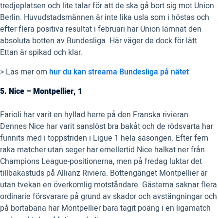
tredjeplatsen och lite talar för att de ska gå bort sig mot Union
Berlin. Huvudstadsmännen är inte lika usla som i höstas och
efter flera positiva resultat i februari har Union lämnat den
absoluta botten av Bundesliga. Här väger de dock för lätt.
Ettan är spikad och klar.
> Läs mer om
hur du kan streama Bundesliga på nätet
5. Nice – Montpellier, 1
Farioli har varit en hyllad herre på den Franska rivieran.
Dennes Nice har varit sanslöst bra bakåt och de rödsvarta har
funnits med i toppstriden i Ligue 1 hela säsongen. Efter fem
raka matcher utan seger har emellertid Nice halkat ner från
Champions League-positionerna, men på fredag luktar det
tillbakastuds på Allianz Riviera. Bottengänget Montpellier är
utan tvekan en överkomlig motståndare. Gästerna saknar flera
ordinarie försvarare på grund av skador och avstängningar och
på bortabana har Montpellier bara tagit poäng i en ligamatch