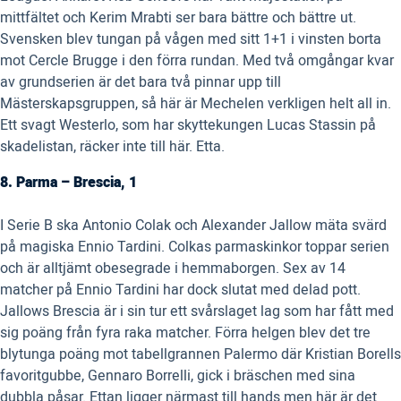
mittfältet och Kerim Mrabti ser bara bättre och bättre ut.
Svensken blev tungan på vågen med sitt 1+1 i vinsten borta
mot Cercle Brugge i den förra rundan. Med två omgångar kvar
av grundserien är det bara två pinnar upp till
Mästerskapsgruppen, så här är Mechelen verkligen helt all in.
Ett svagt Westerlo, som har skyttekungen Lucas Stassin på
skadelistan, räcker inte till här. Etta.
8. Parma – Brescia, 1
I Serie B ska Antonio Colak och Alexander Jallow mäta svärd
på magiska Ennio Tardini. Colkas parmaskinkor toppar serien
och är alltjämt obesegrade i hemmaborgen. Sex av 14
matcher på Ennio Tardini har dock slutat med delad pott.
Jallows Brescia är i sin tur ett svårslaget lag som har fått med
sig poäng från fyra raka matcher. Förra helgen blev det tre
blytunga poäng mot tabellgrannen Palermo där Kristian Borells
favoritgubbe, Gennaro Borrelli, gick i bräschen med sina
dubbla påsar. Ettan ligger närmast till hands men här är det