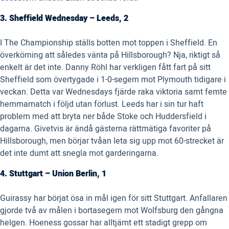
3. Sheffield Wednesday – Leeds, 2
I The Championship ställs botten mot toppen i Sheffield. En
överkörning att således vänta på Hillsborough? Nja, riktigt så
enkelt är det inte. Danny Röhl har verkligen fått fart på sitt
Sheffield som övertygade i 1-0-segern mot Plymouth tidigare i
veckan. Detta var Wednesdays fjärde raka viktoria samt femte
hemmamatch i följd utan förlust. Leeds har i sin tur haft
problem med att bryta ner både Stoke och Huddersfield i
dagarna. Givetvis är ändå gästerna rättmätiga favoriter på
Hillsborough, men börjar tvåan leta sig upp mot 60-strecket är
det inte dumt att snegla mot garderingarna.
4. Stuttgart – Union Berlin, 1
Guirassy har börjat ösa in mål igen för sitt Stuttgart. Anfallaren
gjorde två av målen i bortasegern mot Wolfsburg den gångna
helgen. Hoeness gossar har alltjämt ett stadigt grepp om