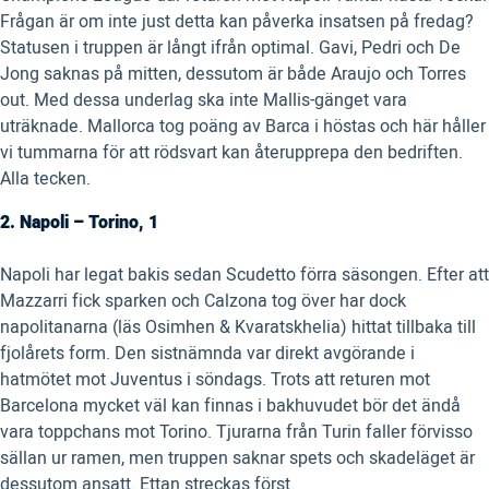
Frågan är om inte just detta kan påverka insatsen på fredag?
Statusen i truppen är långt ifrån optimal. Gavi, Pedri och De
Jong saknas på mitten, dessutom är både Araujo och Torres
out. Med dessa underlag ska inte Mallis-gänget vara
uträknade. Mallorca tog poäng av Barca i höstas och här håller
vi tummarna för att rödsvart kan återupprepa den bedriften.
Alla tecken.
2. Napoli – Torino, 1
Napoli har legat bakis sedan Scudetto förra säsongen. Efter att
Mazzarri fick sparken och Calzona tog över har dock
napolitanarna (läs Osimhen & Kvaratskhelia) hittat tillbaka till
fjolårets form. Den sistnämnda var direkt avgörande i
hatmötet mot Juventus i söndags. Trots att returen mot
Barcelona mycket väl kan finnas i bakhuvudet bör det ändå
vara toppchans mot Torino. Tjurarna från Turin faller förvisso
sällan ur ramen, men truppen saknar spets och skadeläget är
dessutom ansatt. Ettan streckas först.