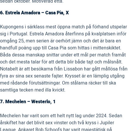
sedan oktober. Motiverad etta.
6. Estrela Amadora – Casa Pia, X
Kupongens i särklass mest öppna match på förhand utspelar
sig i Portugal. Estrela Amadora återfinns på kvalplatsen inför
omgång 25, men serien är oerhört jämn och det är bara en
handfull poäng upp till Casa Pia som hittas i mittenskiktet.
Båda dessa manskap snittar under ett mål per match framåt
och det mesta talar för att detta blir både tajt och målsnålt.
Notabelt är att besökarna från Lissabon har gått mållösa från
fyra av sina sex senaste fajter. Krysset är en lämplig utgång
med rådande förutsättningar. Om stålarna räcker till ska
samtliga tecken med illa kvickt.
7. Mechelen – Westerlo, 1
Mechelen har varit som ett helt nytt lag under 2024. Sedan
årskiftet har det blivit sex vinster och två kryss i Jupiler
League. Ankaret Rob Schoofs har varit majestätisk på