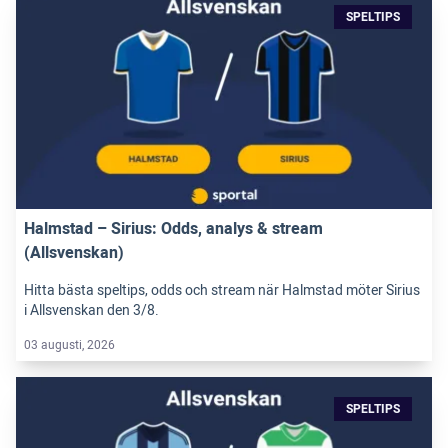
SPELTIPS
Halmstad – Sirius: Odds, analys & stream
(Allsvenskan)
Hitta bästa speltips, odds och stream när Halmstad möter Sirius
i Allsvenskan den 3/8.
03 augusti, 2026
SPELTIPS