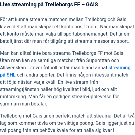
Live streaming på Trelleborgs FF – GAIS
För att kunna streama matchen mellan Trelleborg och Gais
krävs det att man skapar ett konto hos Cmore. När man skapat
ett konto måste man välja till sportabonnemanget. Det är en
betaltjänst där man får tillgång att streama massor av sport.
Man kan alltså inte bara streama Trelleborgs FF mot Gais.
Utan man kan se samtliga matcher från Superettan och
Allsvenskan. Utöver fotboll hittar man bland annat
streaming
på SHL
och andra sporter. Det finns någon intressant match
att följa nästan varje kväll. En live stream från
streamingtjänsten håller hög kvalitet i bild, ljud och allt
runtomkring. Man får en gedigen stream-upplevelse för
summan man betalar.
Trelleborg mot Gais är en perfekt match att streama. Det är två
lag som kommer tävla om tre viktiga poäng. Gais ligger just nu
två poäng från att behöva kvala för att hålla sig kvar i