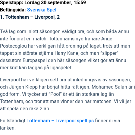
Spelstopp: Lördag 30 september, 15:59
Bettingsida:
Svenska Spel
1. Tottenham – Liverpool, 2
Två lag som inlett säsongen väldigt bra, och som båda ännu
inte förlorat en match. Tottenhams nye tränare Ange
Postecoglou har verkligen fått ordning på laget, trots att man
tappat sin störste stjärna Harry Kane, och man ”slipper”
dessutom Europaspel den här säsongen vilket gör att ännu
mer krut kan läggas på ligaspelet.
Liverpool har verkligen sett bra ut inledningsvis av säsongen,
och Jürgen Klopp har börjat hitta rätt igen. Mohamed Salah är i
god form. Vi tycker att ”Pool” är ett än starkare lag än
Tottenham, och tror att man vinner den här matchen. Vi väljer
att spela den raka 2:an.
Fullständigt
Tottenham – Liverpool speltips
finner ni via
länken.