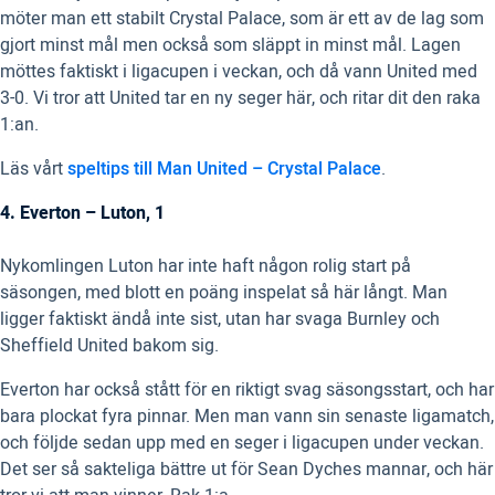
möter man ett stabilt Crystal Palace, som är ett av de lag som
gjort minst mål men också som släppt in minst mål. Lagen
möttes faktiskt i ligacupen i veckan, och då vann United med
3-0. Vi tror att United tar en ny seger här, och ritar dit den raka
1:an.
Läs vårt
speltips till Man United – Crystal Palace
.
4. Everton – Luton, 1
Nykomlingen Luton har inte haft någon rolig start på
säsongen, med blott en poäng inspelat så här långt. Man
ligger faktiskt ändå inte sist, utan har svaga Burnley och
Sheffield United bakom sig.
Everton har också stått för en riktigt svag säsongsstart, och har
bara plockat fyra pinnar. Men man vann sin senaste ligamatch,
och följde sedan upp med en seger i ligacupen under veckan.
Det ser så sakteliga bättre ut för Sean Dyches mannar, och här