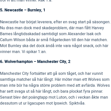
tror vi att man vinner. Rak 1:a.
5. Newcastle – Burnley, 1
Newcastle har börjat leverera, efter en svag start på säsongen.
Nu dras man dock med skadeproblem, där man fått Harvey
Barnes långtidsskadad samtidigt som Alexander Isak och
Callum Wilson båda är små frågetecken till den här matchen.
Mot Burnley ska det dock ändå inte vara något snack, och här
vinner man. Vi spikar 1:an.
6. Wolverhampton – Manchester City, 2
Manchester City fortsätter att gå som tåget, och har vunnit
samtliga matcher så här långt. Här möter man ett Wolves som
man inte bör ha några större problem med att avfärda. Wolves
har sett svaga ut så här långt, och bara plockat fyra pinnar.
Senast blev det poängtapp mot Luton, och i veckan åkte man
dessutom ut ur ligacupen mot Ipswich. Spiktvåa.