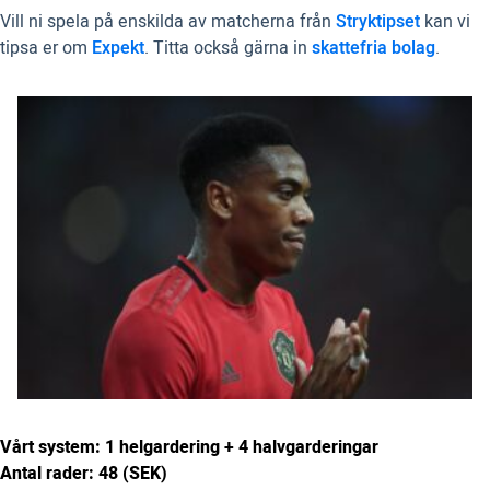
Vill ni spela på enskilda av matcherna från
Stryktipset
kan vi
tipsa er om
Expekt
. Titta också gärna in
skattefria bolag
.
Vårt system: 1 helgardering + 4 halvgarderingar
Antal rader: 48 (SEK)