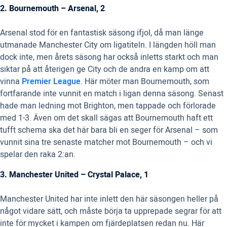
2. Bournemouth – Arsenal, 2
Arsenal stod för en fantastisk säsong ifjol, då man länge
utmanade Manchester City om ligatiteln. I längden höll man
dock inte, men årets säsong har också inletts starkt och man
siktar på att återigen ge City och de andra en kamp om att
vinna
Premier League
. Här möter man Bournemouth, som
fortfarande inte vunnit en match i ligan denna säsong. Senast
hade man ledning mot Brighton, men tappade och förlorade
med 1-3. Även om det skall sägas att Bournemouth haft ett
tufft schema ska det här bara bli en seger för Arsenal – som
vunnit sina tre senaste matcher mot Bournemouth – och vi
spelar den raka 2:an.
3. Manchester United – Crystal Palace, 1
Manchester United har inte inlett den här säsongen heller på
något vidare sätt, och måste börja ta upprepade segrar för att
inte för mycket i kampen om fjärdeplatsen redan nu. Här