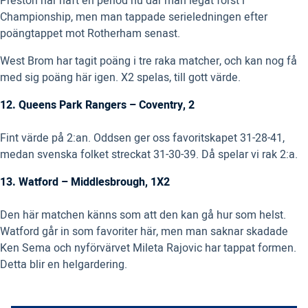
Preston har haft en period nu där man legat först i
Championship, men man tappade serieledningen efter
poängtappet mot Rotherham senast.
West Brom har tagit poäng i tre raka matcher, och kan nog få
med sig poäng här igen. X2 spelas, till gott värde.
12. Queens Park Rangers – Coventry, 2
Fint värde på 2:an. Oddsen ger oss favoritskapet 31-28-41,
medan svenska folket streckat 31-30-39. Då spelar vi rak 2:a.
13. Watford – Middlesbrough, 1X2
Den här matchen känns som att den kan gå hur som helst.
Watford går in som favoriter här, men man saknar skadade
Ken Sema och nyförvärvet Mileta Rajovic har tappat formen.
Detta blir en helgardering.