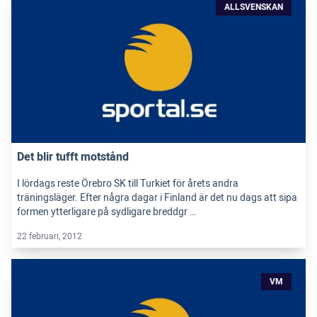
ALLSVENSKAN
Det blir tufft motstånd
I lördags reste Örebro SK till Turkiet för årets andra
träningsläger. Efter några dagar i Finland är det nu dags att sipa
formen ytterligare på sydligare breddgr …
22 februari, 2012
VM