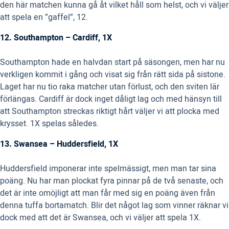
den här matchen kunna gå åt vilket håll som helst, och vi väljer
att spela en ”gaffel”, 12.
12. Southampton – Cardiff, 1X
Southampton hade en halvdan start på säsongen, men har nu
verkligen kommit i gång och visat sig från rätt sida på sistone.
Laget har nu tio raka matcher utan förlust, och den sviten lär
förlängas. Cardiff är dock inget dåligt lag och med hänsyn till
att Southampton streckas riktigt hårt väljer vi att plocka med
krysset. 1X spelas således.
13. Swansea – Huddersfield, 1X
Huddersfield imponerar inte spelmässigt, men man tar sina
poäng. Nu har man plockat fyra pinnar på de två senaste, och
det är inte omöjligt att man får med sig en poäng även från
denna tuffa bortamatch. Blir det något lag som vinner räknar vi
dock med att det är Swansea, och vi väljer att spela 1X.