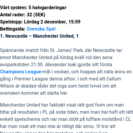
Vårt system: 5 halvgarderingar
Antal rader: 32 (SEK)
Spelstopp: Lördag 2 december, 15:59
Bettingsida:
Svenska Spel
1. Newcastle – Manchester United, 1
Spännande match från St. James’ Park, där Newcastle tar
emot Manchester United på lördag kväll vid den sena
avsparkstiden 21:00. Alexander Isak gjorde sitt första
Champions League
-mål i veckan, och hoppas att näta ännu en
gång i Premier League denna afton. I och med att Callum
Wilson är skadad råder det inga som helst tvivel om att
svensken kommer att starta här.
Manchester United har faktiskt visat rätt god form om man
tittar på resultaten i PL på sista tiden, men man har haft ett rätt
enkelt spelschema och när man stött på tuffare motstånd i CL
har man visat att man inte är riktigt där ännu. Vi tror att