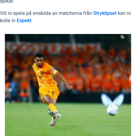
spikar.
Vill ni spela på enskilda av matcherna från
Stryktipset
kan ni
kolla in
Expekt
.