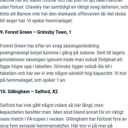
Barrow har ett starkt försvar och har just nu sju raka matcher
utan förlust. Crawley har samtidigt en riktigt svag defensiv, och
trots att Barrow inte har den starkaste offensiven lär det räcka
till seger här. Vi spikar hemmalaget.
9. Forest Green – Grimsby Town, 1
Forest Green har efter en svag säsongsinledning
poängmässigt börjat komma i gång på sistone. Sett till lagets
prestationer säsongen igenom hade man också förtjänat att
ligga högre upp i tabellen. Grimsby ligger också illa till i
tabellen och här ser vi inte någon särskilt hög kapacitet. Vi tror
på hemmalaget, och spikar 1:an.
10. Gillingham – Salford, X2
Salford har inte gått något vidare så här långt, men
kapaciteten besitter man. Man stod bland annat för en riktigt
vass match i FA-cupen i veckan. Gillingham har förlorat fyra av
sina fem senaste hemmamatcher. Här tror vi på mer på