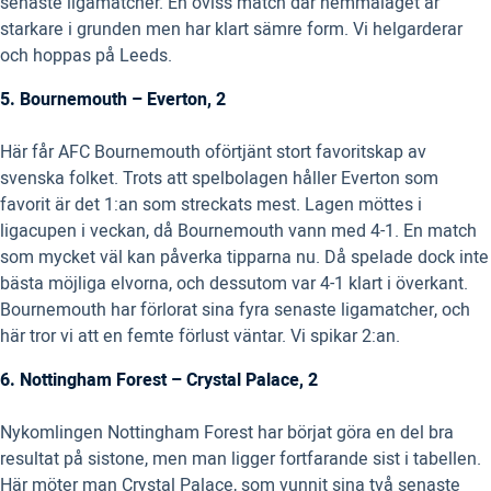
senaste ligamatcher. En oviss match där hemmalaget är
starkare i grunden men har klart sämre form. Vi helgarderar
och hoppas på Leeds.
5. Bournemouth – Everton, 2
Här får AFC Bournemouth oförtjänt stort favoritskap av
svenska folket. Trots att spelbolagen håller Everton som
favorit är det 1:an som streckats mest. Lagen möttes i
ligacupen i veckan, då Bournemouth vann med 4-1. En match
som mycket väl kan påverka tipparna nu. Då spelade dock inte
bästa möjliga elvorna, och dessutom var 4-1 klart i överkant.
Bournemouth har förlorat sina fyra senaste ligamatcher, och
här tror vi att en femte förlust väntar. Vi spikar 2:an.
6. Nottingham Forest – Crystal Palace, 2
Nykomlingen Nottingham Forest har börjat göra en del bra
resultat på sistone, men man ligger fortfarande sist i tabellen.
Här möter man Crystal Palace, som vunnit sina två senaste