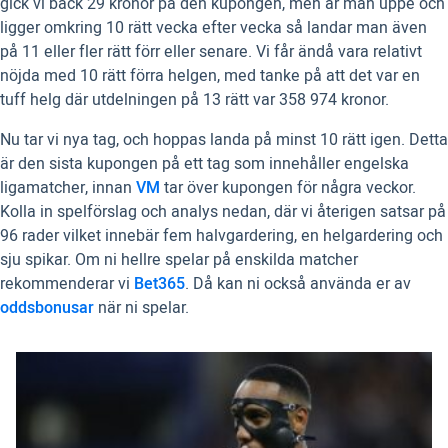
gick vi back 29 kronor på den kupongen, men är man uppe och
ligger omkring 10 rätt vecka efter vecka så landar man även
på 11 eller fler rätt förr eller senare. Vi får ändå vara relativt
nöjda med 10 rätt förra helgen, med tanke på att det var en
tuff helg där utdelningen på 13 rätt var 358 974 kronor.
Nu tar vi nya tag, och hoppas landa på minst 10 rätt igen. Detta
är den sista kupongen på ett tag som innehåller engelska
ligamatcher, innan
VM
tar över kupongen för några veckor.
Kolla in spelförslag och analys nedan, där vi återigen satsar på
96 rader vilket innebär fem halvgardering, en helgardering och
sju spikar. Om ni hellre spelar på enskilda matcher
rekommenderar vi
Bet365
. Då kan ni också använda er av
oddsbonusar
när ni spelar.