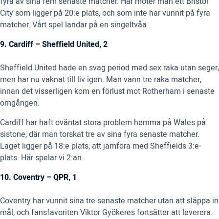
fyra av sina fem senaste matcher. Här möter man ett Bristol
City som ligger på 20:e plats, och som inte har vunnit på fyra
matcher. Vårt spel landar på en singeltvåa.
9. Cardiff – Sheffield United, 2
Sheffield United hade en svag period med sex raka utan seger,
men har nu vaknat till liv igen. Man vann tre raka matcher,
innan det visserligen kom en förlust mot Rotherham i senaste
omgången.
Cardiff har haft oväntat stora problem hemma på Wales på
sistone, där man torskat tre av sina fyra senaste matcher.
Laget ligger på 18:e plats, att jämföra med Sheffields 3:e-
plats. Här spelar vi 2:an.
10. Coventry – QPR, 1
Coventry har vunnit sina tre senaste matcher utan att släppa in
mål, och fansfavoriten Viktor Gyökeres fortsätter att leverera.