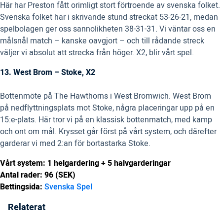
Här har Preston fått orimligt stort förtroende av svenska folket.
Svenska folket har i skrivande stund streckat 53-26-21, medan
spelbolagen ger oss sannolikheten 38-31-31. Vi väntar oss en
målsnål match – kanske oavgjort – och till rådande streck
väljer vi absolut att strecka från höger. X2, blir vårt spel.
13. West Brom – Stoke, X2
Bottenmöte på The Hawthorns i West Bromwich. West Brom
på nedflyttningsplats mot Stoke, några placeringar upp på en
15:e-plats. Här tror vi på en klassisk bottenmatch, med kamp
och ont om mål. Krysset går först på vårt system, och därefter
garderar vi med 2:an för bortastarka Stoke.
Vårt system: 1 helgardering + 5 halvgarderingar
Antal rader: 96 (SEK)
Bettingsida:
Svenska Spel
Relaterat