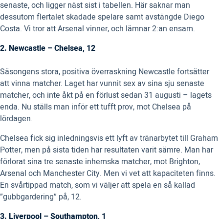
senaste, och ligger näst sist i tabellen. Här saknar man
dessutom flertalet skadade spelare samt avstängde Diego
Costa. Vi tror att Arsenal vinner, och lämnar 2:an ensam.
2. Newcastle – Chelsea, 12
Säsongens stora, positiva överraskning Newcastle fortsätter
att vinna matcher. Laget har vunnit sex av sina sju senaste
matcher, och inte åkt på en förlust sedan 31 augusti – lagets
enda. Nu ställs man inför ett tufft prov, mot Chelsea på
lördagen.
Chelsea fick sig inledningsvis ett lyft av tränarbytet till Graham
Potter, men på sista tiden har resultaten varit sämre. Man har
förlorat sina tre senaste inhemska matcher, mot Brighton,
Arsenal och Manchester City. Men vi vet att kapaciteten finns.
En svårtippad match, som vi väljer att spela en så kallad
”gubbgardering” på, 12.
3. Liverpool – Southampton, 1