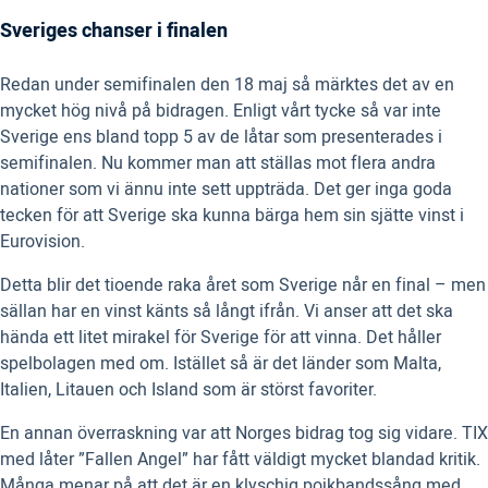
Sveriges chanser i finalen
Redan under semifinalen den 18 maj så märktes det av en
mycket hög nivå på bidragen. Enligt vårt tycke så var inte
Sverige ens bland topp 5 av de låtar som presenterades i
semifinalen. Nu kommer man att ställas mot flera andra
nationer som vi ännu inte sett uppträda. Det ger inga goda
tecken för att Sverige ska kunna bärga hem sin sjätte vinst i
Eurovision.
Detta blir det tioende raka året som Sverige når en final – men
sällan har en vinst känts så långt ifrån. Vi anser att det ska
hända ett litet mirakel för Sverige för att vinna. Det håller
spelbolagen med om. Istället så är det länder som Malta,
Italien, Litauen och Island som är störst favoriter.
En annan överraskning var att Norges bidrag tog sig vidare. TIX
med låter ”Fallen Angel” har fått väldigt mycket blandad kritik.
Många menar på att det är en klyschig pojkbandssång med