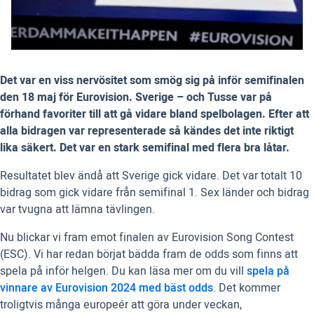
Det var en viss nervösitet som smög sig på inför semifinalen
den 18 maj för Eurovision. Sverige – och Tusse var på
förhand favoriter till att gå vidare bland spelbolagen. Efter att
alla bidragen var representerade så kändes det inte riktigt
lika säkert. Det var en stark semifinal med flera bra låtar.
Resultatet blev ändå att Sverige gick vidare. Det var totalt 10
bidrag som gick vidare från semifinal 1. Sex länder och bidrag
var tvugna att lämna tävlingen.
Nu blickar vi fram emot finalen av Eurovision Song Contest
(ESC). Vi har redan börjat bädda fram de odds som finns att
spela på inför helgen. Du kan läsa mer om du vill
spela på
vinnare av Eurovision 2024 med bäst odds
. Det kommer
troligtvis många europeér att göra under veckan,