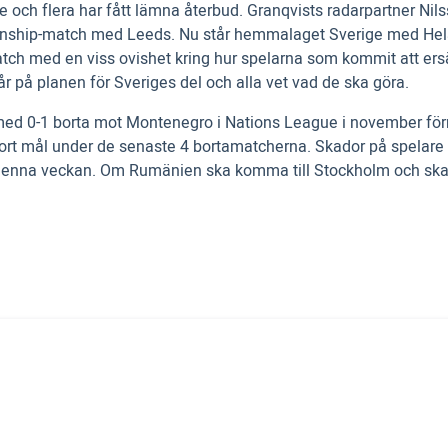
ärre och flera har fått lämna återbud. Granqvists radarpartner 
ship-match med Leeds. Nu står hemmalaget Sverige med Helande
atch med en viss ovishet kring hur spelarna som kommit att e
år på planen för Sveriges del och alla vet vad de ska göra.
d 0-1 borta mot Montenegro i Nations League i november förra 
gjort mål under de senaste 4 bortamatcherna. Skador på spelare
r denna veckan. Om Rumänien ska komma till Stockholm och skak