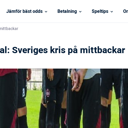
Jämför bäst odds
Betalning
Speltips
On
 mittbackar
l: Sveriges kris på mittbackar