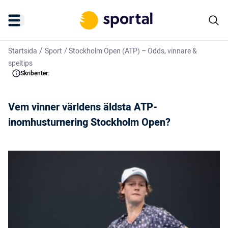
/
Startsida
Sport
/
Stockholm Open (ATP) – Odds, vinnare &
speltips
Skribenter:
Vem vinner världens äldsta ATP-
inomhusturnering Stockholm Open?