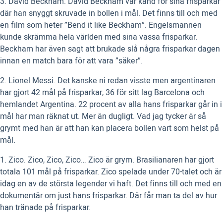
3. David Beckham. David Beckham var känd för sina frisparkar
där han snyggt skruvade in bollen i mål. Det finns till och med
en film som heter ”Bend it like Beckham”. Engelsmannen
kunde skrämma hela världen med sina vassa frisparkar.
Beckham har även sagt att brukade slå några frisparkar dagen
innan en match bara för att vara ”säker”.
2. Lionel Messi. Det kanske ni redan visste men argentinaren
har gjort 42 mål på frisparkar, 36 för sitt lag Barcelona och
hemlandet Argentina. 22 procent av alla hans frisparkar går in i
mål har man räknat ut. Mer än dugligt. Vad jag tycker är så
grymt med han är att han kan placera bollen vart som helst på
mål.
1. Zico. Zico, Zico, Zico… Zico är grym. Brasilianaren har gjort
totala 101 mål på frisparkar. Zico spelade under 70-talet och är
idag en av de största legender vi haft. Det finns till och med en
dokumentär om just hans frisparkar. Där får man ta del av hur
han tränade på frisparkar.