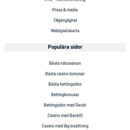
Press & media
Tillgänglighet
Webbplatskarta
Populära sidor
Bästa nätcasinon
Bästa casino bonusar
Bästa bettingsidor
Bettingbonusar
Bettingsidor med Swish
Casino med BankID
Casino med låg insättning