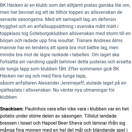
BK Häcken är en klubb som det alltjämt pratas ganska lite om,
men har bevisat sig att de tillhör toppen av allsvenskan de
senaste säsongerna. Med ett samspelt lag, en defensiv
trygghet och en anfallsuppsättning i svenska mått mätt i
toppklass tog Göteborgsklubben allsvenskan med storm till en
början och radade upp fina resultat. Tränare Andreas Alms
mannar har en tendens att spela bra mot bättre lag, men
mindre bra mot de lägre rankade i tabellen. Om laget ska
fortsätta sin vandring uppåt behöver detta justeras och ersätta
de tunga tapp som klubben fått. Efter sommaren gick BK
Häcken ner sig och med flera tunga tapp,
såsom anfallaren Alexander Jeremejeff, slutade laget på en
sjätteplats i allsvenskan. Nu väntar nya utmaningar för
klubben.
Snackisen:
Paulinhos vara eller icke vara i klubben var en het
potatis under större delen av säsongen. Tillslut landade
brassen i Israel och Hapoel Beer Sheva och lämnar ifrån sig
många fina minnen med en hel del mål och bländande spel i