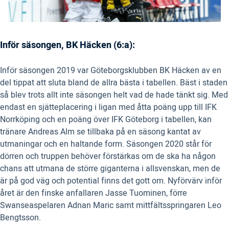
Inför säsongen, BK Häcken (6:a):
Inför säsongen 2019 var Göteborgsklubben BK Häcken av en
del tippat att sluta bland de allra bästa i tabellen. Bäst i staden
så blev trots allt inte säsongen helt vad de hade tänkt sig. Med
endast en sjätteplacering i ligan med åtta poäng upp till IFK
Norrköping och en poäng över IFK Göteborg i tabellen, kan
tränare Andreas Alm se tillbaka på en säsong kantat av
utmaningar och en haltande form. Säsongen 2020 står för
dörren och truppen behöver förstärkas om de ska ha någon
chans att utmana de större giganterna i allsvenskan, men de
är på god väg och potential finns det gott om. Nyförvärv inför
året är den finske anfallaren Jasse Tuominen, förre
Swanseaspelaren Adnan Maric samt mittfältsspringaren Leo
Bengtsson.