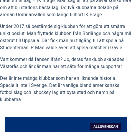
hade ett elitlag – IK Brage. Man såg till att på allvar konkurrera
om att bli stadens bästa lag. De två klubbarna delade på
arenan Domnarvallen som länge tillhört IK Brage.
Under 2017 så bestämde sig klubben för att göra ett smärre
unikt beslut. Man flyttade klubben från Borlänge och några mil
österut till Uppsala. Där fick man nu tillgång till att spela på
Studenternas IP. Man valde även att spela matcher i Gävle.
Vart kommer då fansen ifrån? Jo, deras fanklubb skapades i
Västerås och är där man har ett säte för många supportrar.
Det är inte många klubbar som har en liknande historia.
Speciellt inte i Sverige. Det är vanliga bland amerikanska
fotbollslag och ishockey lag att byta stad och namn på
klubbarna.
ALLSVENSKAN