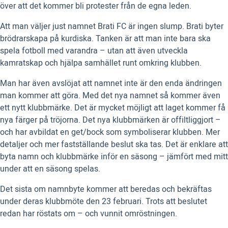
över att det kommer bli protester från de egna leden.
Att man väljer just namnet Brati FC är ingen slump. Brati byter
brödrarskapa på kurdiska. Tanken är att man inte bara ska
spela fotboll med varandra – utan att även utveckla
kamratskap och hjälpa samhället runt omkring klubben.
Man har även avslöjat att namnet inte är den enda ändringen
man kommer att göra. Med det nya namnet så kommer även
ett nytt klubbmärke. Det är mycket möjligt att laget kommer få
nya färger på tröjorna. Det nya klubbmärken är offiltliggjort –
och har avbildat en get/bock som symboliserar klubben. Mer
detaljer och mer fastställande beslut ska tas. Det är enklare att
byta namn och klubbmärke inför en säsong – jämfört med mitt
under att en säsong spelas.
Det sista om namnbyte kommer att beredas och bekräftas
under deras klubbmöte den 23 februari. Trots att beslutet
redan har röstats om – och vunnit omröstningen.