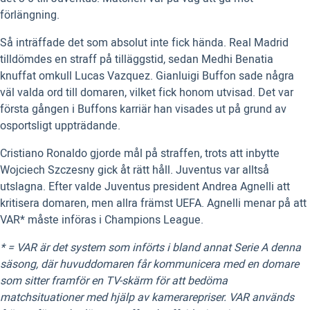
förlängning.
Så inträffade det som absolut inte fick hända. Real Madrid
tilldömdes en straff på tilläggstid, sedan Medhi Benatia
knuffat omkull Lucas Vazquez. Gianluigi Buffon sade några
väl valda ord till domaren, vilket fick honom utvisad. Det var
första gången i Buffons karriär han visades ut på grund av
osportsligt uppträdande.
Cristiano Ronaldo gjorde mål på straffen, trots att inbytte
Wojciech Szczesny gick åt rätt håll. Juventus var alltså
utslagna. Efter valde Juventus president Andrea Agnelli att
kritisera domaren, men allra främst UEFA. Agnelli menar på att
VAR* måste införas i Champions League.
* = VAR är det system som införts i bland annat Serie A denna
säsong, där huvuddomaren får kommunicera med en domare
som sitter framför en TV-skärm för att bedöma
matchsituationer med hjälp av kamerarepriser. VAR används