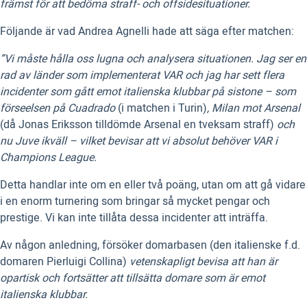
främst för att bedöma straff- och offsidesituationer.
Följande är vad Andrea Agnelli hade att säga efter matchen:
”Vi måste hålla oss lugna och analysera situationen. Jag ser en
rad av länder som implementerat VAR och jag har sett flera
incidenter som gått emot italienska klubbar på sistone – som
förseelsen på Cuadrado
(i matchen i Turin)
, Milan mot Arsenal
(då Jonas Eriksson tilldömde Arsenal en tveksam straff)
och
nu Juve ikväll – vilket bevisar att vi absolut behöver VAR i
Champions League.
Detta handlar inte om en eller två poäng, utan om att gå vidare
i en enorm turnering som bringar så mycket pengar och
prestige. Vi kan inte tillåta dessa incidenter att inträffa.
Av någon anledning, försöker domarbasen (den italienske f.d.
domaren Pierluigi Collina)
vetenskapligt bevisa att han är
opartisk och fortsätter att tillsätta domare som är emot
italienska klubbar.