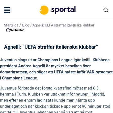
/
Startsida
Blog
/
Agnelli: 'UEFA straffar italienska klubbar'
Skribenter:
Agnelli: ”UEFA straffar italienska klubbar”
Juventus slogs ut ur Champions League igår kväll. Klubbens
president Andrea Agnelli är mycket besviken över
domarinsatsen, och säger att UEFA måste inför VAR-systemet
i Champions League.
Juventus förlorade det första kvartsfinalmötet med 0-3,
hemma i Turin. Klubben var uträknat inför returen i Madrid,
men efter en enorm laginsats kunde man hämta upp
underläget och när klockan tickade upp emot 90 minuter stod
det 3-0 till Juventus. Matchen var på väg att gå mot