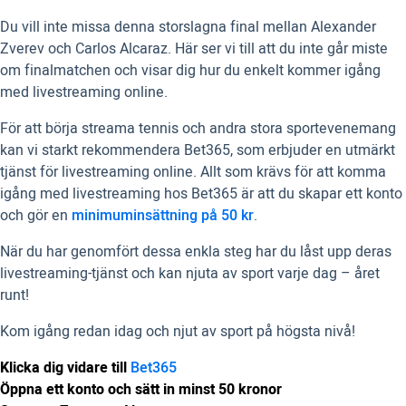
Du vill inte missa denna storslagna final mellan Alexander
Zverev och Carlos Alcaraz. Här ser vi till att du inte går miste
om finalmatchen och visar dig hur du enkelt kommer igång
med livestreaming online.
För att börja streama tennis och andra stora sportevenemang
kan vi starkt rekommendera Bet365, som erbjuder en utmärkt
tjänst för livestreaming online. Allt som krävs för att komma
igång med livestreaming hos Bet365 är att du skapar ett konto
och gör en
minimuminsättning på 50 kr
.
När du har genomfört dessa enkla steg har du låst upp deras
livestreaming-tjänst och kan njuta av sport varje dag – året
runt!
Kom igång redan idag och njut av sport på högsta nivå!
Klicka dig vidare till
Bet365
Öppna ett konto och sätt in minst 50 kronor