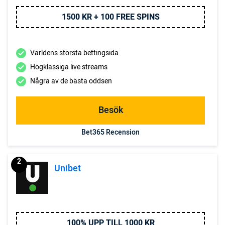
1500 KR + 100 FREE SPINS
Världens största bettingsida
Högklassiga live streams
Några av de bästa oddsen
Besök
Bet365 Recension
2
Unibet
100% UPP TILL 1000 KR