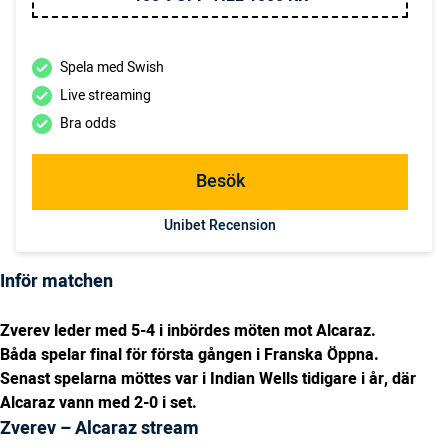
Spela med Swish
Live streaming
Bra odds
Besök
Unibet Recension
Inför matchen
Zverev leder med 5-4 i inbördes möten mot Alcaraz.
Båda spelar final för första gången i Franska Öppna.
Senast spelarna möttes var i Indian Wells tidigare i år, där
Alcaraz vann med 2-0 i set.
Zverev – Alcaraz stream