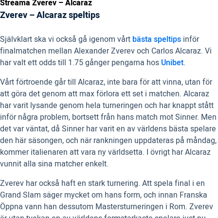
Streama Zverev – Alcaraz
Zverev – Alcaraz speltips
Självklart ska vi också gå igenom vårt
bästa speltips
inför
finalmatchen mellan Alexander Zverev och Carlos Alcaraz. Vi
har valt ett odds till 1.75 gånger pengarna hos
Unibet
.
Vårt förtroende går till Alcaraz, inte bara för att vinna, utan för
att göra det genom att max förlora ett set i matchen. Alcaraz
har varit lysande genom hela turneringen och har knappt stått
inför några problem, bortsett från hans match mot Sinner. Men
det var väntat, då Sinner har varit en av världens bästa spelare
den här säsongen, och när rankningen uppdateras på måndag,
kommer italienaren att vara ny världsetta. I övrigt har Alcaraz
vunnit alla sina matcher enkelt.
Zverev har också haft en stark turnering. Att spela final i en
Grand Slam säger mycket om hans form, och innan Franska
Öppna vann han dessutom Mastersturneringen i Rom. Zverev