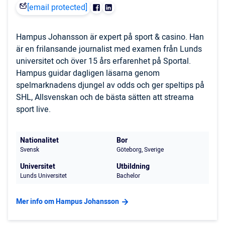
[email protected]
Hampus Johansson är expert på sport & casino. Han
är en frilansande journalist med examen från Lunds
universitet och över 15 års erfarenhet på Sportal.
Hampus guidar dagligen läsarna genom
spelmarknadens djungel av odds och ger speltips på
SHL, Allsvenskan och de bästa sätten att streama
sport live.
Nationalitet
Bor
Svensk
Göteborg, Sverige
Universitet
Utbildning
Lunds Universitet
Bachelor
Mer info om Hampus Johansson