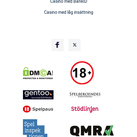
Casino med BankID
Casino med låg insättning