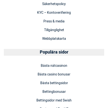
Säkerhetspolicy
KYC – Kontoverifiering
Press & media
Tillgänglighet
Webbplatskarta
Populära sidor
Bästa nätcasinon
Bästa casino bonusar
Bästa bettingsidor
Bettingbonusar
Bettingsidor med Swish