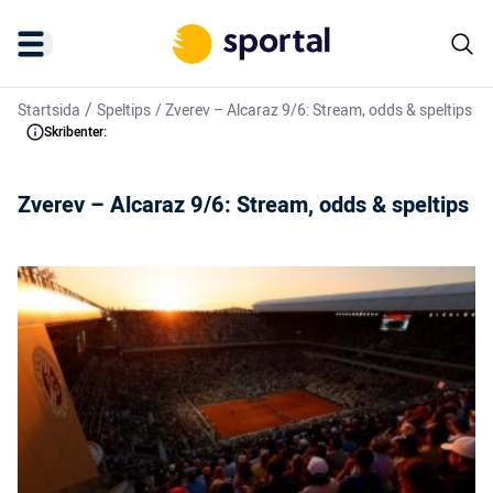
/
Startsida
Speltips
/
Zverev – Alcaraz 9/6: Stream, odds & speltips
Skribenter:
Zverev – Alcaraz 9/6: Stream, odds & speltips