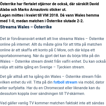
Österrike har flertalet stjärnor de också, där särskilt David
Alaba och Marko Arnautovic sticker ut.
Lagen möttes i kvalet till VM 2018. Då vann Wales hemma
med 1-0, medan matchen i Österrike slutade 2-2.
Streama Wales – Österrike
Det är förvånansvärt enkelt att live streama Wales – Österrike
online på internet. Allt du måste göra för att titta på matchen
online är att skaffa ett konto på C More, och där köpa ett
sportabonnemang. När du gjort det kan du börja titta på din
Wales – Österrike stream direkt från valfri enhet. Du kan också
välja att sätta igång en Sverige – Tjeckien stream.
Det går alltså att ha igång din Wales – Österrike stream från
vilken enhet du vill. Titta på din
fotboll stream
via mobil, dator
eller surfplatta. Har du en Chromecast eller liknande kan du
dessutom koppla över sändningen till TV-skärmen.
Vad gäller vanlig TV kommer matchen faktiskt inte att sändas