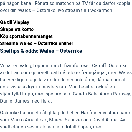
på någon kanal. För att se matchen på TV får du därför koppla
över din Wales – Österrike live stream till TV-skärmen.
Gå till Viaplay
Skapa ett konto
Köp sportabonnemanget
Streama Wales – Österrike online!
Speltips & odds: Wales – Österrike
Vi har en väldigt öppen match framför oss i Cardiff. Österrike
är det lag som generellt sätt når större framgångar, men Wales
har verkligen tagit kliv under de senaste åren, då man börjat
göra vissa avtryck i mästerskap. Man besitter också en
stjärnfylld trupp, med spelare som Gareth Bale, Aaron Ramsey,
Daniel James med flera.
Österrike har inget dåligt lag de heller. Här finner vi stora namn
som Marko Arnautovic, Marcel Sabitzer och David Alaba. Av
spelbolagen ses matchen som totalt öppen, med