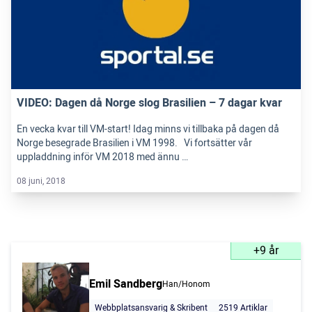
VIDEO: Dagen då Norge slog Brasilien – 7 dagar kvar
En vecka kvar till VM-start! Idag minns vi tillbaka på dagen då
Norge besegrade Brasilien i VM 1998. Vi fortsätter vår
uppladdning inför VM 2018 med ännu …
08 juni, 2018
+9 år
Emil Sandberg
Han/Honom
Webbplatsansvarig & Skribent
2519 Artiklar