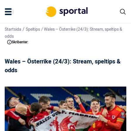
/
Startsida
Speltips
/
Wales – Österrike (24/3): Stream, speltips &
odds
Skribenter:
Wales – Österrike (24/3): Stream, speltips &
odds