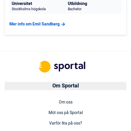
Universitet
Utbildning
Stockholms högskola
Bachelor
Mer info om Emil Sandberg
Om Sportal
Om oss
Möt oss på Sportal
Varför lita på oss?