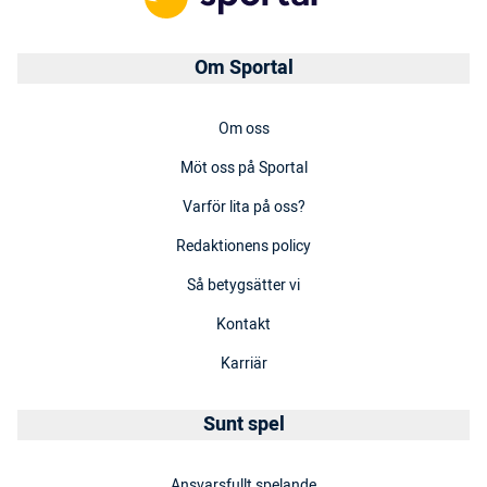
Om Sportal
Om oss
Möt oss på Sportal
Varför lita på oss?
Redaktionens policy
Så betygsätter vi
Kontakt
Karriär
Sunt spel
Ansvarsfullt spelande