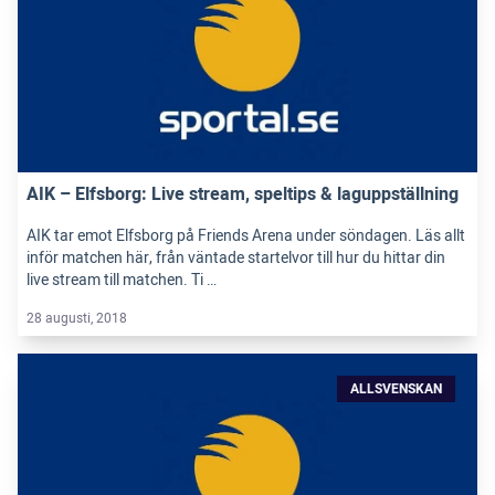
AIK – Elfsborg: Live stream, speltips & laguppställning
AIK tar emot Elfsborg på Friends Arena under söndagen. Läs allt
inför matchen här, från väntade startelvor till hur du hittar din
live stream till matchen. Ti …
28 augusti, 2018
ALLSVENSKAN