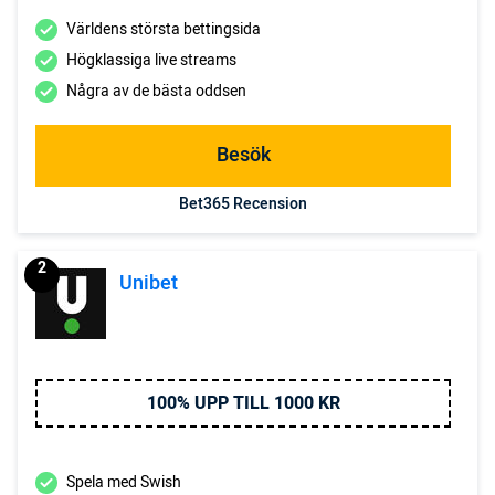
Världens största bettingsida
Högklassiga live streams
Några av de bästa oddsen
Besök
Bet365 Recension
2
Unibet
100% UPP TILL 1000 KR
Spela med Swish