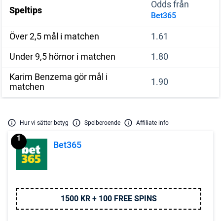
Odds från
Speltips
Bet365
Över 2,5 mål i matchen
1.61
Under 9,5 hörnor i matchen
1.80
Karim Benzema gör mål i
1.90
matchen
Hur vi sätter betyg
Spelberoende
Affiliate info
1
Bet365
1500 KR + 100 FREE SPINS