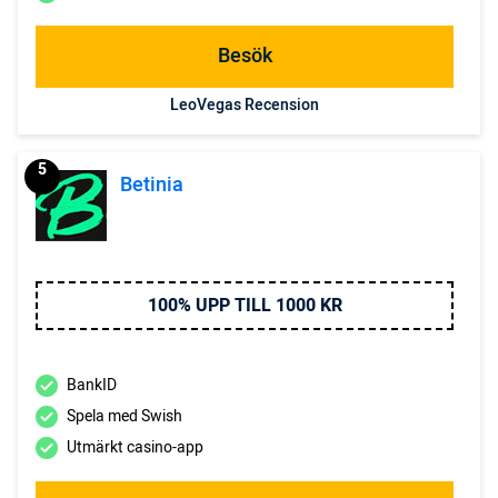
Besök
LeoVegas Recension
5
Betinia
100% UPP TILL 1000 KR
BankID
Spela med Swish
Utmärkt casino-app