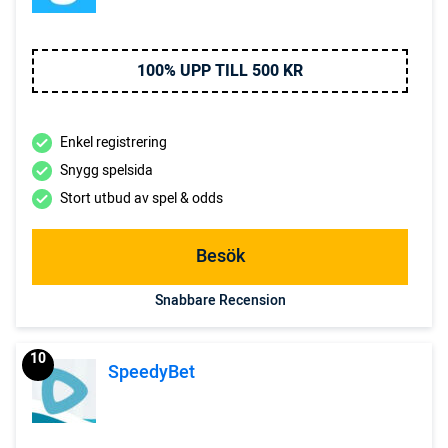
100% UPP TILL 500 KR
Enkel registrering
Snygg spelsida
Stort utbud av spel & odds
Besök
Snabbare Recension
10
SpeedyBet