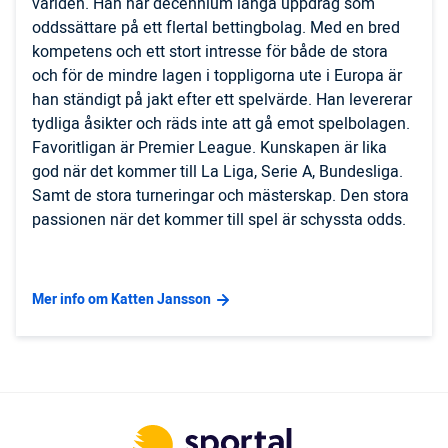
världen. Han har decennium långa uppdrag som
oddssättare på ett flertal bettingbolag. Med en bred
kompetens och ett stort intresse för både de stora
och för de mindre lagen i toppligorna ute i Europa är
han ständigt på jakt efter ett spelvärde. Han levererar
tydliga åsikter och räds inte att gå emot spelbolagen.
Favoritligan är Premier League. Kunskapen är lika
god när det kommer till La Liga, Serie A, Bundesliga.
Samt de stora turneringar och mästerskap. Den stora
passionen när det kommer till spel är schyssta odds.
Mer info om Katten Jansson