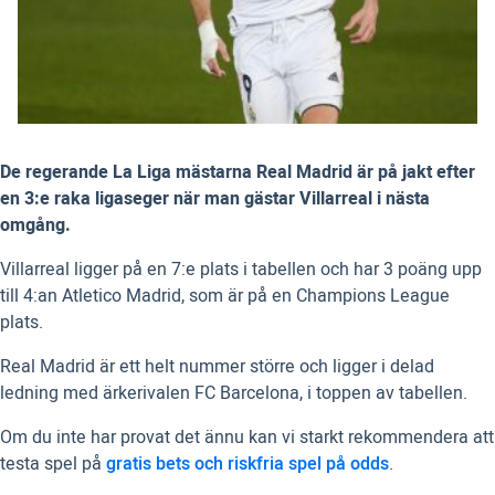
De regerande La Liga mästarna Real Madrid är på jakt efter
en 3:e raka ligaseger när man gästar Villarreal i nästa
omgång.
Villarreal ligger på en 7:e plats i tabellen och har 3 poäng upp
till 4:an Atletico Madrid, som är på en Champions League
plats.
Real Madrid är ett helt nummer större och ligger i delad
ledning med ärkerivalen FC Barcelona, i toppen av tabellen.
Om du inte har provat det ännu kan vi starkt rekommendera att
testa spel på
gratis bets och riskfria spel på odds
.