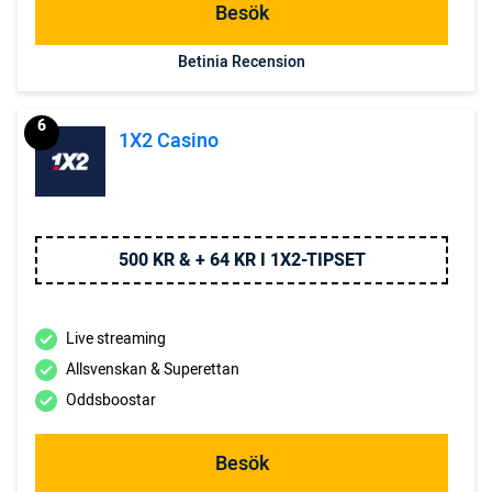
Besök
Betinia Recension
6
1X2 Casino
500 KR & + 64 KR I 1X2-TIPSET
Live streaming
Allsvenskan & Superettan
Oddsboostar
Besök