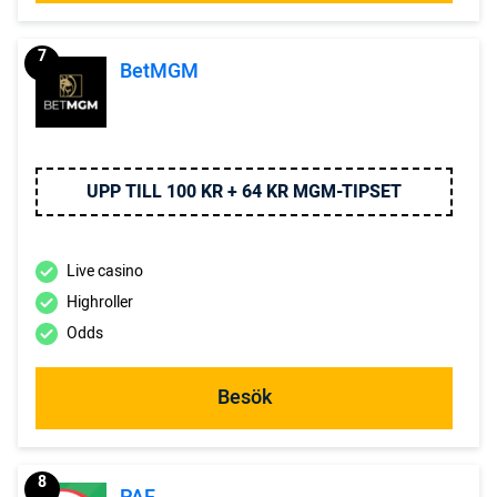
7
BetMGM
UPP TILL 100 KR + 64 KR MGM-TIPSET
Live casino
Highroller
Odds
Besök
8