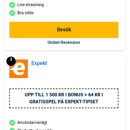
Live streaming
Bra odds
Besök
Unibet Recension
3
Expekt
UPP TILL 1 500 KR I BONUS + 64 KR I
GRATISSPEL PÅ EXPEKT-TIPSET
Användarvänligt