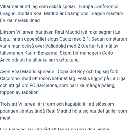
Villarreal är ett lag som också spelar i Europa Conference
League, medan Real Madrid är Champions League mästare.
En klar nivåskillnad.
Liksom Villarreal har även Real Madrid två raka segrar i La
Liga. Innan uppehållet slogs Cadiz med 2-1. Sedan omstarten
vann man också över Valladolid med 2-0, efter två mål av
talismanen Karim Benzema. Skönt för managern Carlo
Ancelotti att ha tillbaka sin skyttekung.
Även Real Madrid spelade i Copa del Rey och tog sig förbi
Cacereno, med ett reservbetonat lag. Fokus ligger på La Liga
och att gå om FC Barcelona, som har lika många poäng, i
toppen av tabellen.
Trots att Villarreal är i form och kapabla till att slåss om
poängen väntas ändå Real Madrid höja sig när det gäller som
mest.
Los Blancos har inte råd att tappa poäng i den jämna