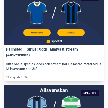
Halmstad – Sirius: Odds, analys & stream
(Allsvenskan)
Hitta bästa speltips, odds och stream när Halmstad möter Sirius
i Allsvenskan den 3/8.
03 augusti, 2026
SPELTIPS