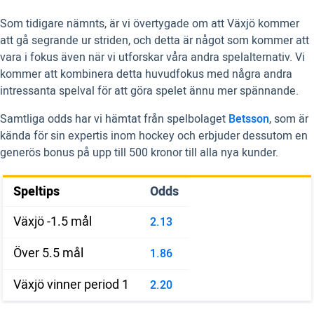
Som tidigare nämnts, är vi övertygade om att Växjö kommer
att gå segrande ur striden, och detta är något som kommer att
vara i fokus även när vi utforskar våra andra spelalternativ. Vi
kommer att kombinera detta huvudfokus med några andra
intressanta spelval för att göra spelet ännu mer spännande.
Samtliga odds har vi hämtat från spelbolaget
Betsson
, som är
kända för sin expertis inom hockey och erbjuder dessutom en
generös bonus på upp till 500 kronor till alla nya kunder.
Speltips
Odds
Växjö -1.5 mål
2.13
Över 5.5 mål
1.86
Växjö vinner period 1
2.20