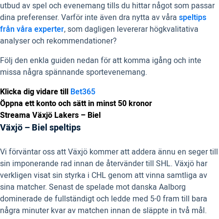
utbud av spel och evenemang tills du hittar något som passar
dina preferenser. Varför inte även dra nytta av våra
speltips
från våra experter
, som dagligen levererar högkvalitativa
analyser och rekommendationer?
Följ den enkla guiden nedan för att komma igång och inte
missa några spännande sportevenemang.
Klicka dig vidare till
Bet365
Öppna ett konto och sätt in minst 50 kronor
Streama Växjö Lakers – Biel
Växjö – Biel speltips
Vi förväntar oss att Växjö kommer att addera ännu en seger till
sin imponerande rad innan de återvänder till SHL. Växjö har
verkligen visat sin styrka i CHL genom att vinna samtliga av
sina matcher. Senast de spelade mot danska Aalborg
dominerade de fullständigt och ledde med 5-0 fram till bara
några minuter kvar av matchen innan de släppte in två mål.