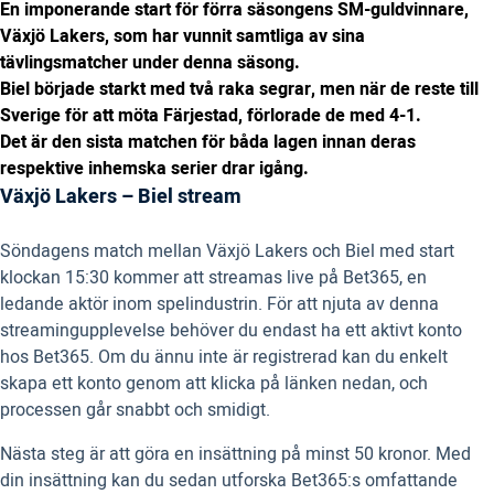
En imponerande start för förra säsongens SM-guldvinnare,
Växjö Lakers, som har vunnit samtliga av sina
tävlingsmatcher under denna säsong.
Biel började starkt med två raka segrar, men när de reste till
Sverige för att möta Färjestad, förlorade de med 4-1.
Det är den sista matchen för båda lagen innan deras
respektive inhemska serier drar igång.
Växjö Lakers – Biel stream
Söndagens match mellan Växjö Lakers och Biel med start
klockan 15:30 kommer att streamas live på Bet365, en
ledande aktör inom spelindustrin. För att njuta av denna
streamingupplevelse behöver du endast ha ett aktivt konto
hos Bet365. Om du ännu inte är registrerad kan du enkelt
skapa ett konto genom att klicka på länken nedan, och
processen går snabbt och smidigt.
Nästa steg är att göra en insättning på minst 50 kronor. Med
din insättning kan du sedan utforska Bet365:s omfattande