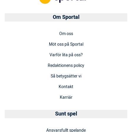
Om Sportal
Om oss
Möt oss på Sportal
Varför lita på oss?
Redaktionens policy
Så betygsätter vi
Kontakt
Karriär
Sunt spel
Ansvarsfullt spelande