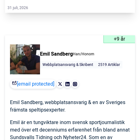
31 juli, 2026
+9 år
Emil Sandberg
Han/Honom
Webbplatsansvarig & Skribent
2519 Artiklar
[email protected]
Emil Sandberg, webbplatsansvarig & en av Sveriges
främsta speltipsexperter.
Emil är en tungviktare inom svensk sportjournalistik
med över ett decenniums erfarenhet från bland annat
Sundsvalls Tidning och Nyheter24. Som en av