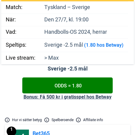
Match:
Tyskland – Sverige
När:
Den 27/7, kl. 19:00
Vad:
Handbolls-OS 2024, herrar
Speltips:
Sverige -2.5 mål
(1.80 hos Betway)
Live stream:
> Max
Sverige -2.5 mål
ODDS = 1.80
Bonus: Få 500 kr i gratisspel hos Betway
Hur vi sätter betyg
Spelberoende
Affiliate info
1
Bet365