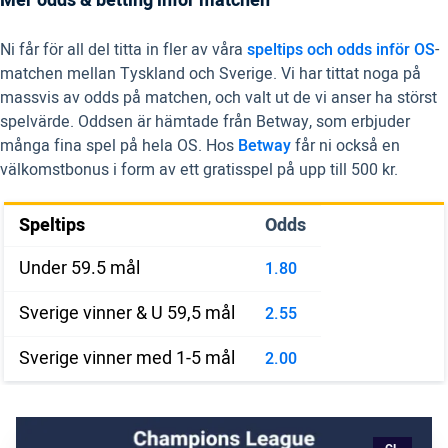
Mer odds & betting inför matchen
Ni får för all del titta in fler av våra
speltips och odds inför OS
-
matchen mellan Tyskland och Sverige. Vi har tittat noga på
massvis av odds på matchen, och valt ut de vi anser ha störst
spelvärde. Oddsen är hämtade från Betway, som erbjuder
många fina spel på hela OS. Hos
Betway
får ni också en
välkomstbonus i form av ett gratisspel på upp till 500 kr.
Speltips
Odds
Under 59.5 mål
1.80
Sverige vinner & U 59,5 mål
2.55
Sverige vinner med 1-5 mål
2.00