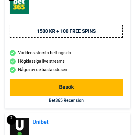
1500 KR + 100 FREE SPINS
Världens största bettingsida
Högklassiga live streams
Några av de bästa oddsen
Besök
Bet365 Recension
2
Unibet