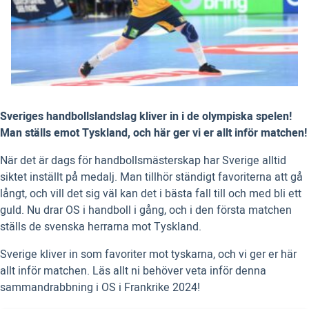
Sveriges handbollslandslag kliver in i de olympiska spelen!
Man ställs emot Tyskland, och här ger vi er allt inför matchen!
När det är dags för handbollsmästerskap har Sverige alltid
siktet inställt på medalj. Man tillhör ständigt favoriterna att gå
långt, och vill det sig väl kan det i bästa fall till och med bli ett
guld. Nu drar OS i handboll i gång, och i den första matchen
ställs de svenska herrarna mot Tyskland.
Sverige kliver in som favoriter mot tyskarna, och vi ger er här
allt inför matchen. Läs allt ni behöver veta inför denna
sammandrabbning i OS i Frankrike 2024!