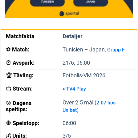
Matchfakta
Detaljer
⚽️
Match:
Tunisien – Japan,
Grupp F
⏰
Avspark:
21/6, 06:00
🏆
Tävling:
Fotbolls-VM 2026
📺
Stream:
> TV4 Play
Över 2.5 mål (
🎯
Dagens
2.07 hos
speltips:
)
Unibet
🛑
Spelstopp:
06:00
💰
Units:
3/5