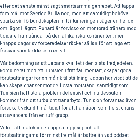
efter det senate minst sagt smärtsamma genrepet. Att tappa
fem mål mot Sverige är illa nog, men att samtidigt behöva
sparka sin förbundskapten mitt i turneringen säger en hel del
om läget i lägret. Renard är förvisso en meriterad tränare med
tidigare framgångar på den afrikanska kontinenten, men
knappa dagar av förberedelser räcker sällan för att laga ett
försvar som läckte som en sil.
Vår bedömning är att Japans kvalitet i den sista tredjedelen,
kombinerat med ett Tunisien i fritt fall mentalt, skapar goda
förutsättningar för en målrik tillställning. Japan har visat att de
kan skapa chanser mot de flesta motstånd, samtidigt som
Tunisien haft stora problem defensivt och nu dessutom
kommer från ett turbulent tränarbyte. Tunisien förväntas även
försöka trycka dit mål tidigt för att ha någon som helst chans
att avancera från en tuff grupp.
Vi tror att matchbilden öppnar upp sig och att
förutsättningarna för minst tre mål är bättre än vad oddset