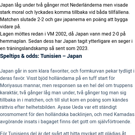
Japan låg under två gånger mot Nederländerna men visade
stark moral och lyckades komma tillbaka vid båda tillfällena.
Matchen slutade 2-2 och gav japanerna en poäng att bygga
vidare på.
Lagen möttes redan i VM 2002, då Japan vann med 2-0 på
hemmaplan. Sedan dess har Japan tagit ytterligare en seger i
en träningslandskamp så sent som 2023.
Speltips & odds: Tunisien – Japan
Japan går in som klara favoriter, och formkurvan pekar tydligt i
deras favör. Visst bjöd holländarna på en tuff start för
Moriyasus mannar, men responsen sa en hel del om truppens
karaktär, två gånger låg man under, två gånger tog man sig
tillbaka in i matchen, och till slut kom en poäng som kändes
rättvis efter helhetsbilden. Ayase Ueda var ett ständigt
orosmoment för den holländska backlinjen, och med Kamadas
avgörande insats i bagaget finns det gott om självförtroende.
För Tunisiens del är det svårt att hitta mycket att glädjas åt