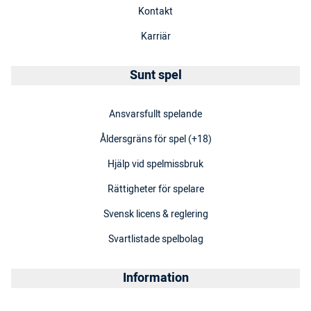
Kontakt
Karriär
Sunt spel
Ansvarsfullt spelande
Åldersgräns för spel (+18)
Hjälp vid spelmissbruk
Rättigheter för spelare
Svensk licens & reglering
Svartlistade spelbolag
Information