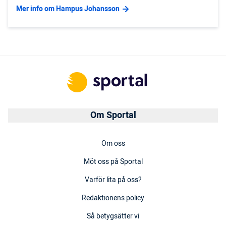
Mer info om Hampus Johansson
Om Sportal
Om oss
Möt oss på Sportal
Varför lita på oss?
Redaktionens policy
Så betygsätter vi