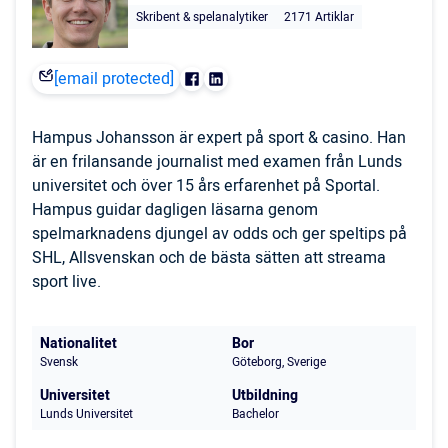
Skribent & spelanalytiker
2171 Artiklar
[email protected]
Hampus Johansson är expert på sport & casino. Han
är en frilansande journalist med examen från Lunds
universitet och över 15 års erfarenhet på Sportal.
Hampus guidar dagligen läsarna genom
spelmarknadens djungel av odds och ger speltips på
SHL, Allsvenskan och de bästa sätten att streama
sport live.
Nationalitet
Bor
Svensk
Göteborg, Sverige
Universitet
Utbildning
Lunds Universitet
Bachelor