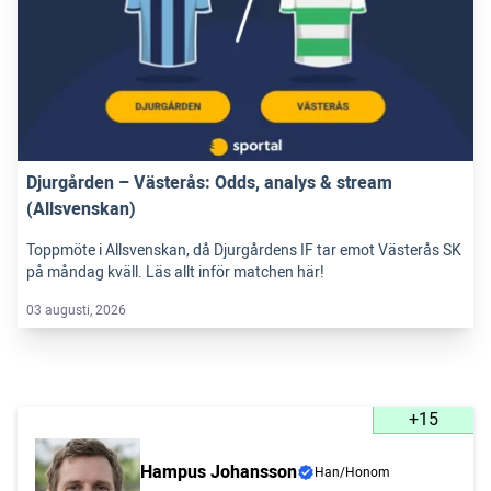
Djurgården – Västerås: Odds, analys & stream
(Allsvenskan)
Toppmöte i Allsvenskan, då Djurgårdens IF tar emot Västerås SK
på måndag kväll. Läs allt inför matchen här!
03 augusti, 2026
+15
Hampus Johansson
Han/Honom