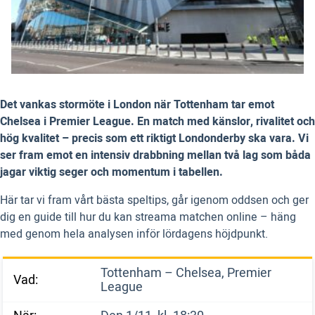
Det vankas stormöte i London när Tottenham tar emot
Chelsea i Premier League. En match med känslor, rivalitet och
hög kvalitet – precis som ett riktigt Londonderby ska vara. Vi
ser fram emot en intensiv drabbning mellan två lag som båda
jagar viktig seger och momentum i tabellen.
Här tar vi fram vårt bästa speltips, går igenom oddsen och ger
dig en guide till hur du kan streama matchen online – häng
med genom hela analysen inför lördagens höjdpunkt.
Tottenham – Chelsea, Premier
Vad:
League