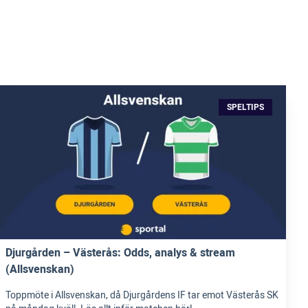
SPELTIPS
Djurgården – Västerås: Odds, analys & stream
(Allsvenskan)
Toppmöte i Allsvenskan, då Djurgårdens IF tar emot Västerås SK