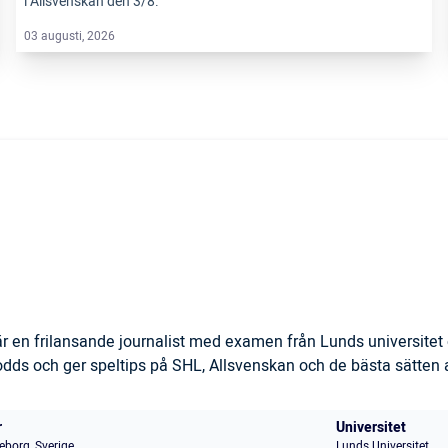
i Allsvenskan den 3/8.
03 augusti, 2026
 en frilansande journalist med examen från Lunds universitet 
s och ger speltips på SHL, Allsvenskan och de bästa sätten at
r
Universitet
eborg, Sverige
Lunds Universitet