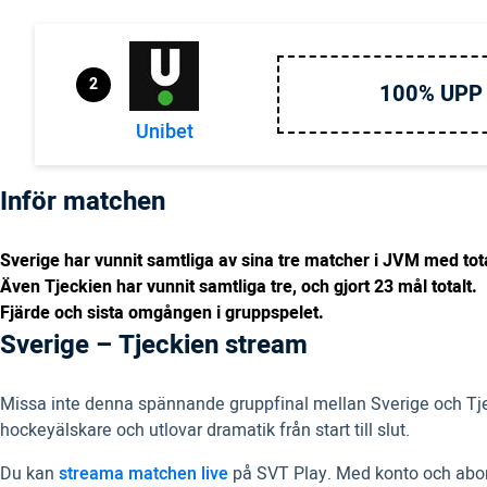
2
100% UPP 
Unibet
Inför matchen
Sverige har vunnit samtliga av sina tre matcher i JVM med tot
Även Tjeckien har vunnit samtliga tre, och gjort 23 mål totalt.
Fjärde och sista omgången i gruppspelet.
Sverige – Tjeckien stream
Missa inte denna spännande gruppfinal mellan Sverige och Tjeck
hockeyälskare och utlovar dramatik från start till slut.
Du kan
streama matchen live
på SVT Play. Med konto och abonne