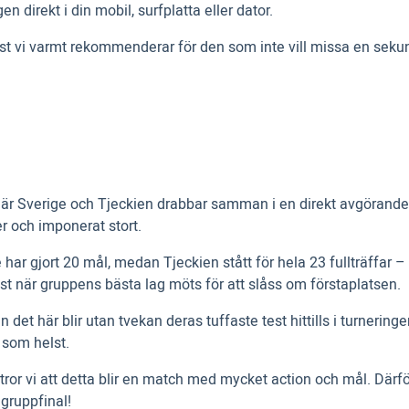
en direkt i din mobil, surfplatta eller dator.
st vi varmt rekommenderar för den som inte vill missa en sek
 när Sverige och Tjeckien drabbar samman i en direkt avgörande 
r och imponerat stort.
har gjort 20 mål, medan Tjeckien stått för hela 23 fullträffar –
est när gruppens bästa lag möts för att slåss om förstaplatsen.
det här blir utan tvekan deras tuffaste test hittills i turneringe
 som helst.
or vi att detta blir en match med mycket action och mål. Därför 
 gruppfinal!