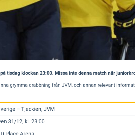
å tisdag klockan 23:00. Missa inte denna match när juniorkro
i denna grymma drabbning från JVM, och annan relevant inform
verige – Tjeckien, JVM
en 31/12, kl. 23:00
D Place Arena