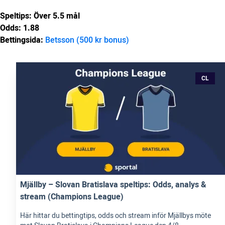
Speltips: Över 5.5 mål
Odds: 1.88
Bettingsida:
Betsson (500 kr bonus)
CL
Mjällby – Slovan Bratislava speltips: Odds, analys &
stream (Champions League)
Här hittar du bettingtips, odds och stream inför Mjällbys möte