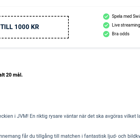
Spela med Sw
Live streamin
TILL 1000 KR
Bra odds
alt 20 mål.
ien i JVM! En riktig rysare väntar när det ska avgöras vilket 
mang får du tillgång till matchen i fantastisk ljud- och bildkv