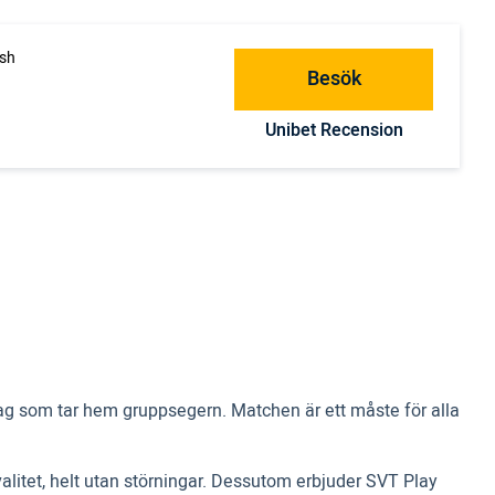
ish
Besök
g
Unibet Recension
lag som tar hem gruppsegern. Matchen är ett måste för alla
alitet, helt utan störningar. Dessutom erbjuder SVT Play