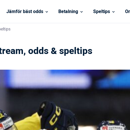
Jämför bäst odds
Betalning
Speltips
On
eltips
tream, odds & speltips