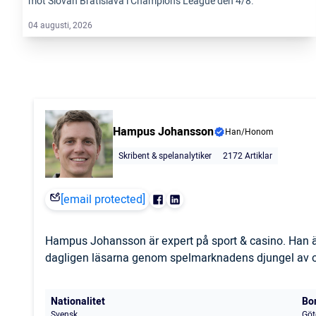
mot Slovan Bratislava i Champions League den 4/8.
04 augusti, 2026
Hampus Johansson
Han/Honom
Skribent & spelanalytiker
2172 Artiklar
[email protected]
Hampus Johansson är expert på sport & casino. Han är
dagligen läsarna genom spelmarknadens djungel av odd
Nationalitet
Bo
Svensk
Göt