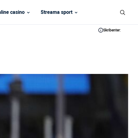
line casino
Streama sport
Skribenter: