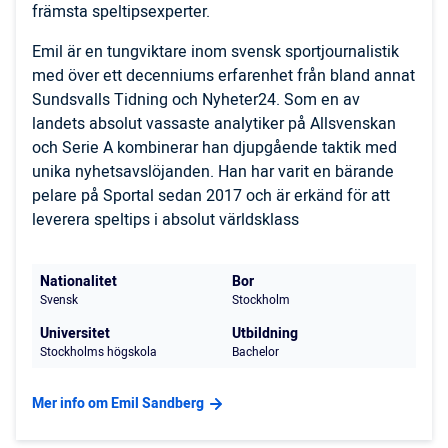
främsta speltipsexperter.
Emil är en tungviktare inom svensk sportjournalistik
med över ett decenniums erfarenhet från bland annat
Sundsvalls Tidning och Nyheter24. Som en av
landets absolut vassaste analytiker på Allsvenskan
och Serie A kombinerar han djupgående taktik med
unika nyhetsavslöjanden. Han har varit en bärande
pelare på Sportal sedan 2017 och är erkänd för att
leverera speltips i absolut världsklass
Nationalitet
Bor
Svensk
Stockholm
Universitet
Utbildning
Stockholms högskola
Bachelor
Mer info om Emil Sandberg