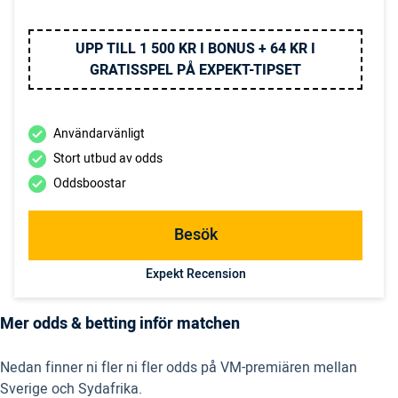
UPP TILL 1 500 KR I BONUS + 64 KR I
GRATISSPEL PÅ EXPEKT-TIPSET
Användarvänligt
Stort utbud av odds
Oddsboostar
Besök
Expekt Recension
Mer odds & betting inför matchen
Nedan finner ni fler ni fler odds på VM-premiären mellan
Sverige och Sydafrika.