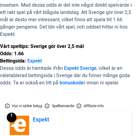
insatsen. Med dessa odds är det inte något direkt spelvärde i
ett rakt spel på vårt blågula landslag. Att Sverige gör över 2,5
mål är desto mer intressant, vilket finns att spela till 1.66
gånger pengarna. Det blir vårt spel, och oddset hittar ni hos
Expekt.
Vårt speltips: Sverige gör över 2,5 mål
Odds: 1.66
Bettingsida:
Expekt
Dessa odds är hämtade ifrån
Expekt Sverige
, vilket är en
väletablerad bettingsida i Sverige där du finner många goda
odds. Ta er också en titt på
bonuskoder
innan ni spelar.
Hur vi sätter betyg
Spelberoende
Affiliate info
1
Expekt