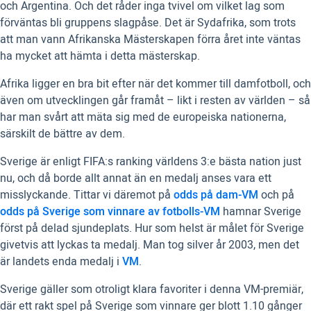
och Argentina. Och det råder inga tvivel om vilket lag som
förväntas bli gruppens slagpåse. Det är Sydafrika, som trots
att man vann Afrikanska Mästerskapen förra året inte väntas
ha mycket att hämta i detta mästerskap.
Afrika ligger en bra bit efter när det kommer till damfotboll, och
även om utvecklingen går framåt – likt i resten av världen – så
har man svårt att mäta sig med de europeiska nationerna,
särskilt de bättre av dem.
Sverige är enligt FIFA:s ranking världens 3:e bästa nation just
nu, och då borde allt annat än en medalj anses vara ett
misslyckande. Tittar vi däremot på
odds på dam-VM
och på
odds på Sverige som vinnare av fotbolls-VM
hamnar Sverige
först på delad sjundeplats. Hur som helst är målet för Sverige
givetvis att lyckas ta medalj. Man tog silver år 2003, men det
är landets enda medalj i
VM
.
Sverige gäller som otroligt klara favoriter i denna VM-premiär,
där ett rakt spel på Sverige som vinnare ger blott 1.10 gånger