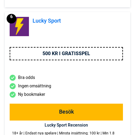
6
Lucky Sport
500 KR I GRATISSPEL
Bra odds
Ingen omsättning
Ny bookmaker
Besök
Lucky Sport Recension
18+ år | Endast nya spelare | Minsta insättning: 100 kr | Min 1.8