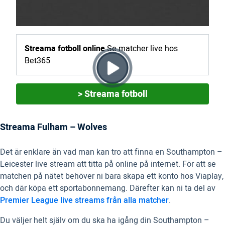
Streama fotboll online
Se matcher live hos
Bet365
> Streama fotboll
Streama Fulham – Wolves
Det är enklare än vad man kan tro att finna en Southampton –
Leicester live stream att titta på online på internet. För att se
matchen på nätet behöver ni bara skapa ett konto hos Viaplay,
och där köpa ett sportabonnemang. Därefter kan ni ta del av
Premier League live streams från alla matcher
.
Du väljer helt själv om du ska ha igång din Southampton –