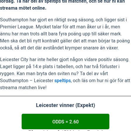
lördag. Ta här del av speltips till matchen, och se hur ni kan
streama mötet online.
Southampton har gjort en riktigt svag säsong, och ligger sist i
Premier League. Mycket talar för att man åker ur i år, men
ännu har man trots allt bara fyra poäng upp till säker mark.
Men ska det bli nytt kontrakt gäller det att man börjar ta poäng
också, så att det där avståndet krymper snarare än växer.
Leicester City har inte heller gjort någon vidare positiv säsong.
Laget ligger på 14:e plats i tabellen, och har två förluster i
ryggen. Kan man bryta den sviten nu? Ta del av vårt
Southampton – Leicester
speltips
, och läs om hur ni gör för att
streama matchen live!
Leicester vinner (Expekt)
ODDS = 2.60