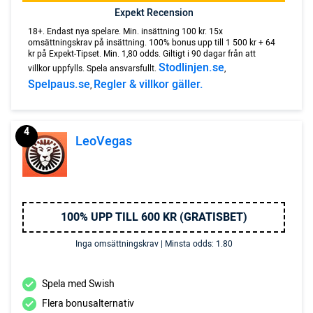
Expekt Recension
18+. Endast nya spelare. Min. insättning 100 kr. 15x
omsättningskrav på insättning. 100% bonus upp till 1 500 kr + 64
kr på Expekt-Tipset. Min. 1,80 odds. Giltigt i 90 dagar från att
Stodlinjen.se
villkor uppfylls. Spela ansvarsfullt.
,
Spelpaus.se
Regler & villkor gäller.
,
4
LeoVegas
100% UPP TILL 600 KR (GRATISBET)
Inga omsättningskrav | Minsta odds: 1.80
Spela med Swish
Flera bonusalternativ