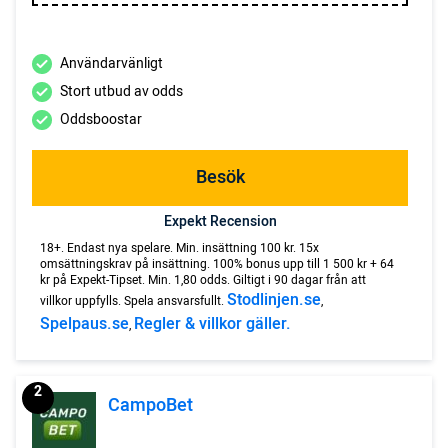
Användarvänligt
Stort utbud av odds
Oddsboostar
Besök
Expekt Recension
18+. Endast nya spelare. Min. insättning 100 kr. 15x
omsättningskrav på insättning. 100% bonus upp till 1 500 kr + 64
kr på Expekt-Tipset. Min. 1,80 odds. Giltigt i 90 dagar från att
Stodlinjen.se
villkor uppfylls. Spela ansvarsfullt.
,
Spelpaus.se
Regler & villkor gäller.
,
2
CampoBet