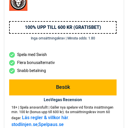
100% UPP TILL 600 KR (GRATISBET)
Inga omsättningskrav | Minsta odds: 1.80
Spela med Swish
Flera bonusalternativ
Snabb betalning
Besök
LeoVegas Recension
18+ | Spela ansvarsfullt | Gäller nya spelare vid första insättningen
min. 100 kr (bonus upp till 600 kr). 6x omsättningskrav inom 60
Läs regler & villkor här
dagar.
.
stodlinjen.se
Spelpaus.se
,