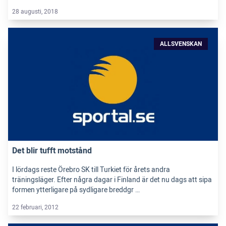
28 augusti, 2018
ALLSVENSKAN
Det blir tufft motstånd
I lördags reste Örebro SK till Turkiet för årets andra
träningsläger. Efter några dagar i Finland är det nu dags att sipa
formen ytterligare på sydligare breddgr …
22 februari, 2012