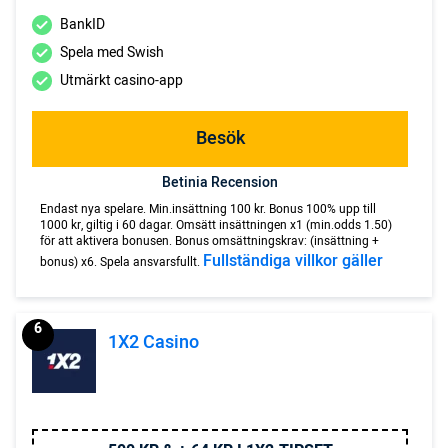
BankID
Spela med Swish
Utmärkt casino-app
Besök
Betinia Recension
Endast nya spelare. Min.insättning 100 kr. Bonus 100% upp till
1000 kr, giltig i 60 dagar. Omsätt insättningen x1 (min.odds 1.50)
för att aktivera bonusen. Bonus omsättningskrav: (insättning +
Fullständiga villkor gäller
bonus) x6. Spela ansvarsfullt.
6
1X2 Casino