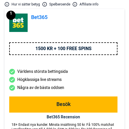
Hur vi sätter betyg
Spelberoende
Affiliate info
1
Bet365
1500 KR + 100 FREE SPINS
Världens största bettingsida
Högklassiga live streams
Några av de bästa oddsen
Besök
Bet365 Recension
18+ Endast nya kunder. Minsta insättning 50 kr. Få 100% matchat