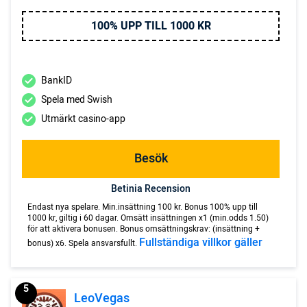
100% UPP TILL 1000 KR
BankID
Spela med Swish
Utmärkt casino-app
Besök
Betinia Recension
Endast nya spelare. Min.insättning 100 kr. Bonus 100% upp till
1000 kr, giltig i 60 dagar. Omsätt insättningen x1 (min.odds 1.50)
för att aktivera bonusen. Bonus omsättningskrav: (insättning +
Fullständiga villkor gäller
bonus) x6. Spela ansvarsfullt.
5
LeoVegas