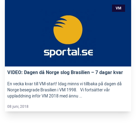
VM
VIDEO: Dagen då Norge slog Brasilien – 7 dagar kvar
En vecka kvar till VM-start! Idag minns vi tillbaka på dagen då
Norge besegrade Brasilien i VM 1998. Vi fortsätter vår
uppladdning inför VM 2018 med ännu …
08 juni, 2018