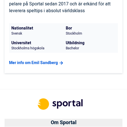
pelare på Sportal sedan 2017 och är erkänd för att
leverera speltips i absolut världsklass
Nationalitet
Bor
Svensk
Stockholm
Universitet
Utbildning
Stockholms högskola
Bachelor
Mer info om Emil Sandberg
Om Sportal