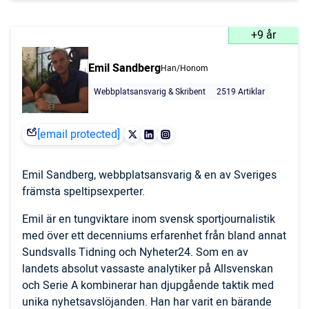
+9 år
Emil Sandberg
Han/Honom
Webbplatsansvarig & Skribent
2519 Artiklar
[email protected]
Emil Sandberg, webbplatsansvarig & en av Sveriges
främsta speltipsexperter.
Emil är en tungviktare inom svensk sportjournalistik
med över ett decenniums erfarenhet från bland annat
Sundsvalls Tidning och Nyheter24. Som en av
landets absolut vassaste analytiker på Allsvenskan
och Serie A kombinerar han djupgående taktik med
unika nyhetsavslöjanden. Han har varit en bärande