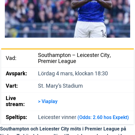
Southampton – Leicester City,
Vad:
Premier League
Avspark:
Lördag 4 mars, klockan 18:30
Vart:
St. Mary’s Stadium
Live
> Viaplay
stream:
Speltips:
Leicester vinner
(Odds: 2.60 hos Expekt)
Southampton och Leicester City möts i Premier League på