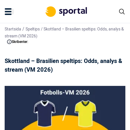
/
Startsida
Speltips
/
Skottland – Brasilien speltips: Odds, analys &
stream (VM 2026)
Skribenter:
Skottland – Brasilien speltips: Odds, analys &
stream (VM 2026)