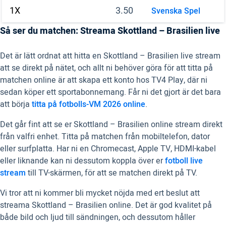
1X
3.50
Svenska Spel
Så ser du matchen: Streama Skottland – Brasilien live
Det är lätt ordnat att hitta en Skottland – Brasilien live stream
att se direkt på nätet, och allt ni behöver göra för att titta på
matchen online är att skapa ett konto hos TV4 Play, där ni
sedan köper ett sportabonnemang. Får ni det gjort är det bara
att börja
titta på fotbolls-VM 2026 online
.
Det går fint att se er Skottland – Brasilien online stream direkt
från valfri enhet. Titta på matchen från mobiltelefon, dator
eller surfplatta. Har ni en Chromecast, Apple TV, HDMI-kabel
eller liknande kan ni dessutom koppla över er
fotboll live
stream
till TV-skärmen, för att se matchen direkt på TV.
Vi tror att ni kommer bli mycket nöjda med ert beslut att
streama Skottland – Brasilien online. Det är god kvalitet på
både bild och ljud till sändningen, och dessutom håller