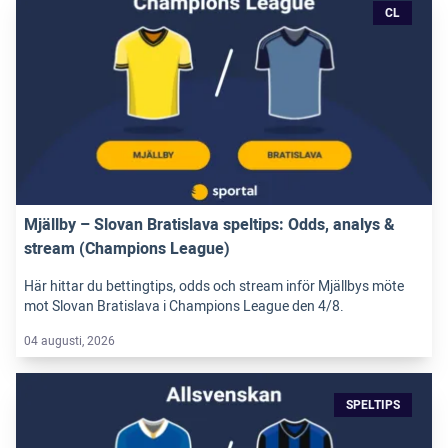
CL
Mjällby – Slovan Bratislava speltips: Odds, analys &
stream (Champions League)
Här hittar du bettingtips, odds och stream inför Mjällbys möte
mot Slovan Bratislava i Champions League den 4/8.
04 augusti, 2026
SPELTIPS