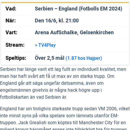
Vad:
Serbien – England (Fotbolls EM 2024)
När:
Den 16/6, kl. 21:00
Vart:
Arena AufSchalke, Gelsenkirchen
Stream:
> TV4Play
Speltips:
Över 2,5 mål
(1.87 hos Hajper)
Serbien har länge varit ett lag fullt av individuell kvalitet, men
man har haft svårt att få ut max av sin starka trupp. Om
England går att säga ungefär detsamma, även om
engelsmännen givetvis är några hack högre upp i
fotbollskartan än vad Serbien är.
England har sin troligtvis starkaste trupp sedan VM 2006, vilket
inte minst syns på vilka spelare som lämnats utanför EM-
truppen. Jack Grealish som köptes till Manchester City för en
miljard kronor häromåret anses inte tillräckligt bra för truppen,