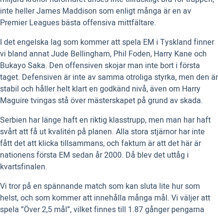
inte heller James Maddison som enligt många är en av
Premier Leagues bästa offensiva mittfältare.
I det engelska lag som kommer att spela EM i Tyskland finner
vi bland annat Jude Bellingham, Phil Foden, Harry Kane och
Bukayo Saka. Den offensiven skojar man inte bort i första
taget. Defensiven är inte av samma otroliga styrka, men den är
stabil och håller helt klart en godkänd nivå, även om Harry
Maguire tvingas stå över mästerskapet på grund av skada.
Serbien har länge haft en riktig klasstrupp, men man har haft
svårt att få ut kvalitén på planen. Alla stora stjärnor har inte
fått det att klicka tillsammans, och faktum är att det här är
nationens första EM sedan år 2000. Då blev det uttåg i
kvartsfinalen.
Vi tror på en spännande match som kan sluta lite hur som
helst, och som kommer att innehålla många mål. Vi väljer att
spela ”Över 2,5 mål”, vilket finnes till 1.87 gånger pengarna