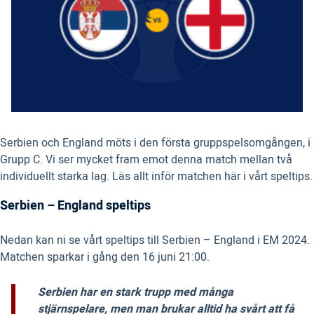
Serbien och England möts i den första gruppspelsomgången, i
Grupp C. Vi ser mycket fram emot denna match mellan två
individuellt starka lag. Läs allt inför matchen här i vårt speltips.
Serbien – England speltips
Nedan kan ni se vårt speltips till Serbien – England i EM 2024.
Matchen sparkar i gång den 16 juni 21:00.
Serbien har en stark trupp med många
stjärnspelare, men man brukar alltid ha svårt att få