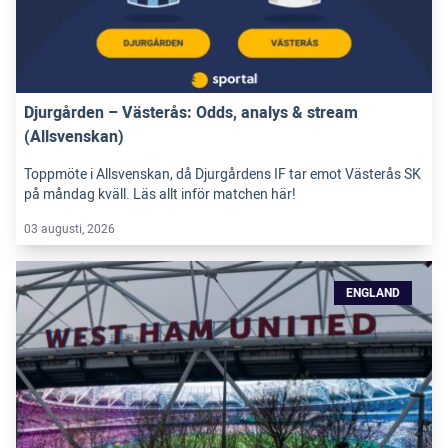
Djurgården – Västerås: Odds, analys & stream
(Allsvenskan)
Toppmöte i Allsvenskan, då Djurgårdens IF tar emot Västerås SK
på måndag kväll. Läs allt inför matchen här!
03 augusti, 2026
ENGLAND