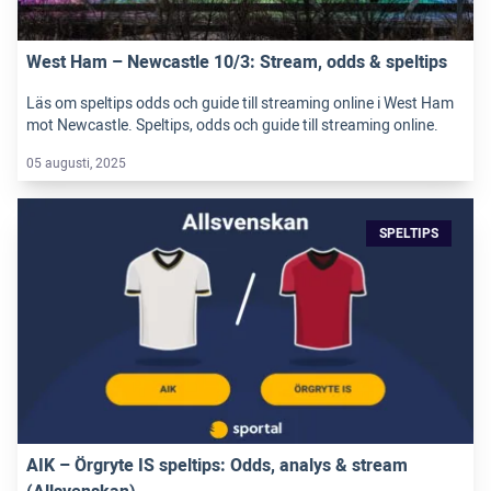
West Ham – Newcastle 10/3: Stream, odds & speltips
Läs om speltips odds och guide till streaming online i West Ham
mot Newcastle. Speltips, odds och guide till streaming online.
05 augusti, 2025
SPELTIPS
AIK – Örgryte IS speltips: Odds, analys & stream