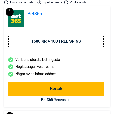
Hur vi sätter betyg
Spelberoende
Affiliate info
1
Bet365
1500 KR + 100 FREE SPINS
Världens största bettingsida
Högklassiga live streams
Några av de bästa oddsen
Besök
Bet365 Recension