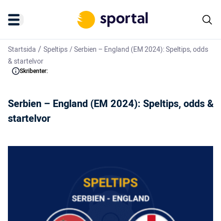
/
Startsida
Speltips
/
Serbien – England (EM 2024): Speltips, odds
& startelvor
Skribenter:
Serbien – England (EM 2024): Speltips, odds &
startelvor