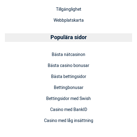
Tillgänglighet
Webbplatskarta
Populära sidor
Bästa nätcasinon
Bästa casino bonusar
Bästa bettingsidor
Bettingbonusar
Bettingsidor med Swish
Casino med BankID
Casino med låg insättning