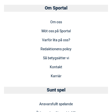
Om Sportal
Om oss
Möt oss på Sportal
Varför lita på oss?
Redaktionens policy
Så betygsätter vi
Kontakt
Karriär
Sunt spel
Ansvarsfullt spelande