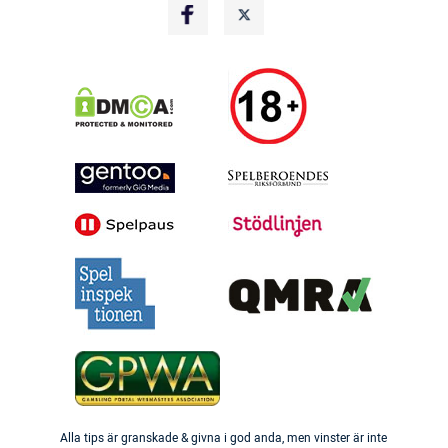
Alla tips är granskade & givna i god anda, men vinster är inte