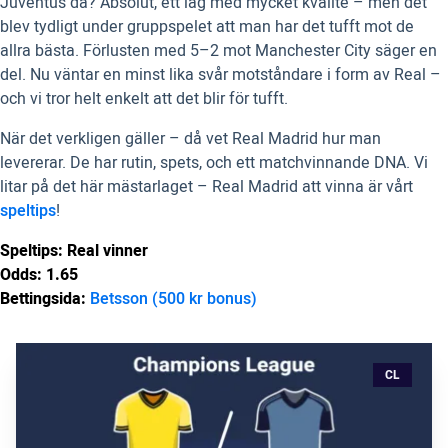
Juventus då? Absolut, ett lag med mycket kvalité – men det
blev tydligt under gruppspelet att man har det tufft mot de
allra bästa. Förlusten med 5–2 mot Manchester City säger en
del. Nu väntar en minst lika svår motståndare i form av Real –
och vi tror helt enkelt att det blir för tufft.
När det verkligen gäller – då vet Real Madrid hur man
levererar. De har rutin, spets, och ett matchvinnande DNA. Vi
litar på det här mästarlaget – Real Madrid att vinna är vårt
speltips
!
Speltips: Real vinner
Odds: 1.65
Bettingsida:
Betsson (500 kr bonus)
CL