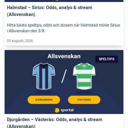
Halmstad – Sirius: Odds, analys & stream
(Allsvenskan)
Hitta bästa speltips, odds och stream när Halmstad möter Sirius
i Allsvenskan den 3/8.
03 augusti, 2026
SPELTIPS
Djurgården – Västerås: Odds, analys & stream
(Allsvenskan)