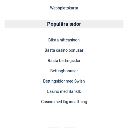
Webbplatskarta
Populära sidor
Bästa nätcasinon
Bästa casino bonusar
Bästa bettingsidor
Bettingbonusar
Bettingsidor med Swish
Casino med BankID
Casino med låg insättning