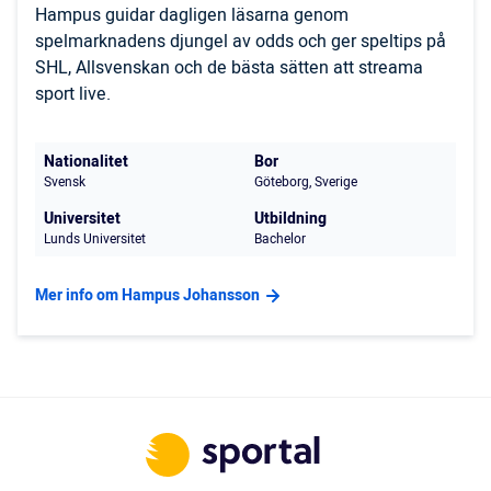
Hampus guidar dagligen läsarna genom
spelmarknadens djungel av odds och ger speltips på
SHL, Allsvenskan och de bästa sätten att streama
sport live.
Nationalitet
Bor
Svensk
Göteborg, Sverige
Universitet
Utbildning
Lunds Universitet
Bachelor
Mer info om Hampus Johansson