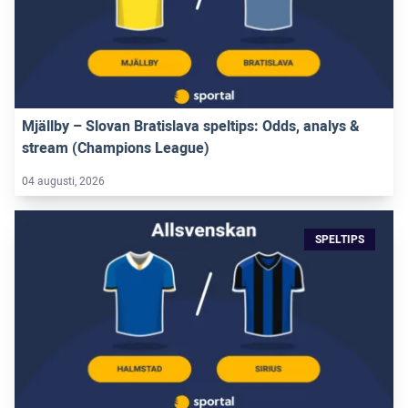
Mjällby – Slovan Bratislava speltips: Odds, analys &
stream (Champions League)
04 augusti, 2026
SPELTIPS