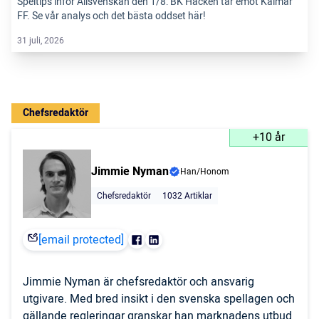
Speltips inför Allsvenskan den 1/8: BK Häcken tar emot Kalmar
FF. Se vår analys och det bästa oddset här!
31 juli, 2026
Chefsredaktör
+10 år
Jimmie Nyman
Han/Honom
Chefsredaktör
1032 Artiklar
[email protected]
Jimmie Nyman är chefsredaktör och ansvarig
utgivare. Med bred insikt i den svenska spellagen och
gällande regleringar granskar han marknadens utbud