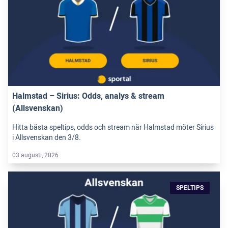
Halmstad – Sirius: Odds, analys & stream
(Allsvenskan)
Hitta bästa speltips, odds och stream när Halmstad möter Sirius
i Allsvenskan den 3/8.
03 augusti, 2026
SPELTIPS