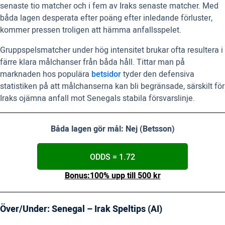
senaste tio matcher och i fem av Iraks senaste matcher. Med
båda lagen desperata efter poäng efter inledande förluster,
kommer pressen troligen att hämma anfallsspelet.
Gruppspelsmatcher under hög intensitet brukar ofta resultera i
färre klara målchanser från båda håll. Tittar man på
marknaden hos populära
betsidor
tyder den defensiva
statistiken på att målchanserna kan bli begränsade, särskilt för
Iraks ojämna anfall mot Senegals stabila försvarslinje.
Båda lagen gör mål: Nej (Betsson)
ODDS = 1.72
Bonus:100% upp till 500 kr
Över/Under: Senegal – Irak Speltips (AI)