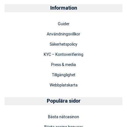
Information
Guider
Användningsvillkor
Säkerhetspolicy
KYC – Kontoverifiering
Press & media
Tillgänglighet
Webbplatskarta
Populära sidor
Bästa nätcasinon