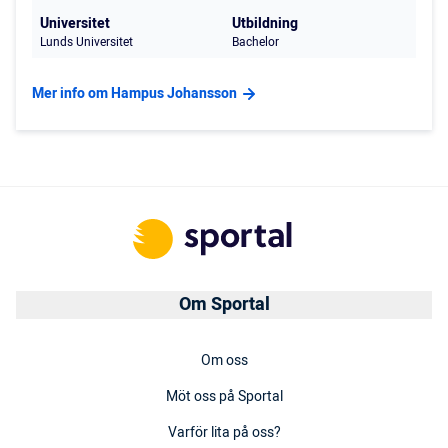
Universitet
Utbildning
Lunds Universitet
Bachelor
Mer info om Hampus Johansson
Om Sportal
Om oss
Möt oss på Sportal
Varför lita på oss?