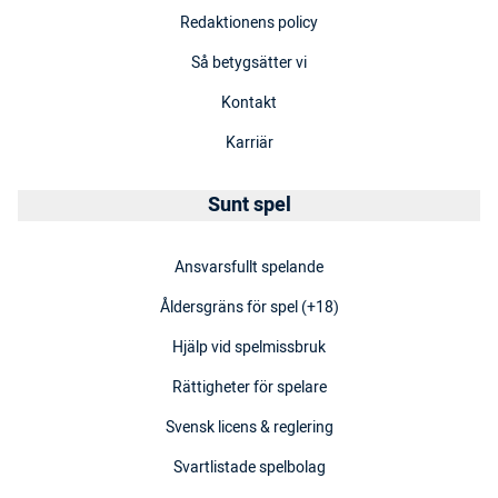
Redaktionens policy
Så betygsätter vi
Kontakt
Karriär
Sunt spel
Ansvarsfullt spelande
Åldersgräns för spel (+18)
Hjälp vid spelmissbruk
Rättigheter för spelare
Svensk licens & reglering
Svartlistade spelbolag