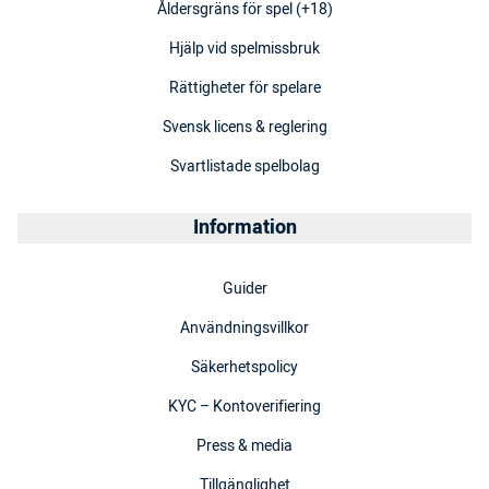
Åldersgräns för spel (+18)
Hjälp vid spelmissbruk
Rättigheter för spelare
Svensk licens & reglering
Svartlistade spelbolag
Information
Guider
Användningsvillkor
Säkerhetspolicy
KYC – Kontoverifiering
Press & media
Tillgänglighet