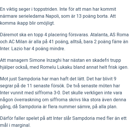
En viktig seger i toppstriden. Inte för att man har kommit
närmare serieledarna Napoli, som är 13 poäng borta. Att
komma ikapp blir omöjligt.
Däremot ska en topp 4 placering försvaras. Atalanta, AS Roma
och AC Milan är alla på 41 poäng, alltså, bara 2 poäng färre än
Inter. Lazio har 4 poäng mindre.
Att managern Simone Inzaghi har nästan en skadefri trupp
hjälper också, med Romelu Lukaku bland annat helt frisk igen.
Mot just Sampdoria har man haft det lätt. Det har blivit 9
segrar på de 11 senaste försök. De två senaste möten har
Inter vunnit med siffrorna 3-0. Det skulle verkligen inte vara
någon överraskning om siffrorna skrivs lika stora även denna
gång, då Sampdoria är flera nummer sämre, på alla plan.
Därför faller spelet på att Inter slår Sampdoria med fler än ett
mål i marginal.