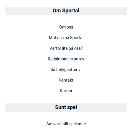
Om Sportal
Om oss
Möt oss på Sportal
Varför lita på oss?
Redaktionens policy
Så betygsätter vi
Kontakt
Karriär
Sunt spel
Ansvarsfullt spelande