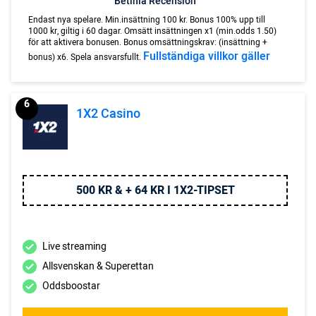
Betinia Recension
Endast nya spelare. Min.insättning 100 kr. Bonus 100% upp till
1000 kr, giltig i 60 dagar. Omsätt insättningen x1 (min.odds 1.50)
för att aktivera bonusen. Bonus omsättningskrav: (insättning +
Fullständiga villkor gäller
bonus) x6. Spela ansvarsfullt.
6
1X2 Casino
500 KR & + 64 KR I 1X2-TIPSET
Live streaming
Allsvenskan & Superettan
Oddsboostar