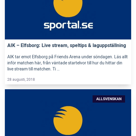
AIK – Elfsborg: Live stream, speltips & laguppställning
AIK tar emot Elfsborg på Friends Arena under söndagen. Läs allt
inför matchen här, från väntade startelvor till hur du hittar din
live stream till matchen. Ti …
28 augusti, 2018
ALLSVENSKAN