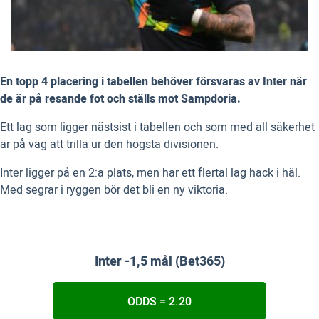
En topp 4 placering i tabellen behöver försvaras av Inter när
de är på resande fot och ställs mot Sampdoria.
Ett lag som ligger nästsist i tabellen och som med all säkerhet
är på väg att trilla ur den högsta divisionen.
Inter ligger på en 2:a plats, men har ett flertal lag hack i häl.
Med segrar i ryggen bör det bli en ny viktoria.
Inter -1,5 mål (Bet365)
ODDS = 2.20