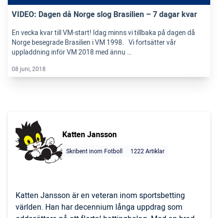
VIDEO: Dagen då Norge slog Brasilien – 7 dagar kvar
En vecka kvar till VM-start! Idag minns vi tillbaka på dagen då
Norge besegrade Brasilien i VM 1998. Vi fortsätter vår
uppladdning inför VM 2018 med ännu …
08 juni, 2018
Katten Jansson
Skribent inom Fotboll
1222 Artiklar
Katten Jansson är en veteran inom sportsbetting
världen. Han har decennium långa uppdrag som