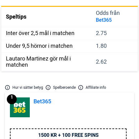
Odds från
Speltips
Bet365
Inter över 2,5 mål i matchen
2.75
Under 9,5 hörnor i matchen
1.80
Lautaro Martinez gör mål i
2.62
matchen
Hur vi sätter betyg
Spelberoende
Affiliate info
1
Bet365
1500 KR + 100 FREE SPINS