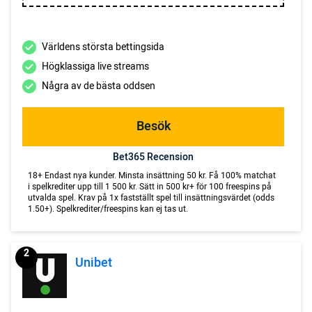
Världens största bettingsida
Högklassiga live streams
Några av de bästa oddsen
Besök
Bet365 Recension
18+ Endast nya kunder. Minsta insättning 50 kr. Få 100% matchat
i spelkrediter upp till 1 500 kr. Sätt in 500 kr+ för 100 freespins på
utvalda spel. Krav på 1x fastställt spel till insättningsvärdet (odds
1.50+). Spelkrediter/freespins kan ej tas ut.
2
Unibet