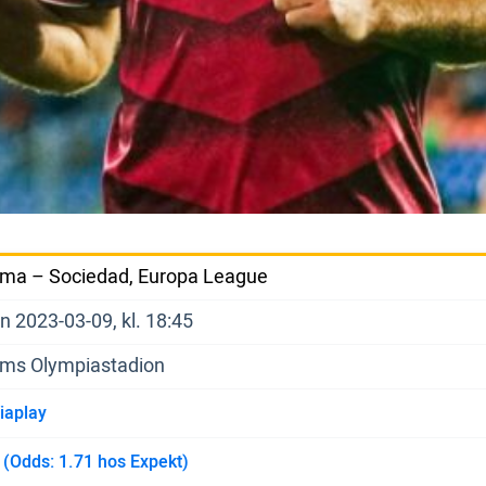
ma – Sociedad, Europa League
n 2023-03-09, kl. 18:45
ms Olympiastadion
iaplay
2
(Odds: 1.71 hos Expekt)