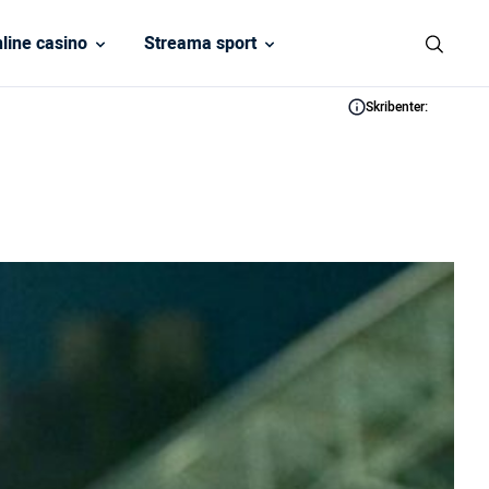
line casino
Streama sport
Skribenter: