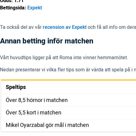
Odds: 1.71
Bettingsida:
Expekt
Ta också del av vår
recension av Expekt
och få all info om der
Annan betting inför matchen
Vårt huvudtips ligger på att Roma inte vinner hemmamötet.
Nedan presenterar vi vilka fler tips som är värda att spela på i
Speltips
Över 8,5 hörnor i matchen
Över 5,5 kort i matchen
Mikel Oyarzabal gör mål i matchen