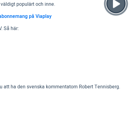
väldigt populärt och inne.
abonnemang på Viaplay
. Så här:
 att ha den svenska kommentatorn Robert Tennisberg.