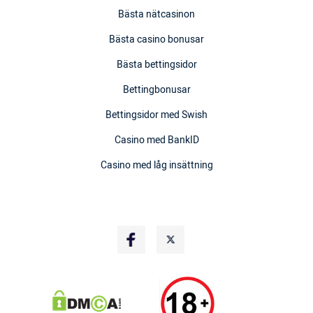
Bästa nätcasinon
Bästa casino bonusar
Bästa bettingsidor
Bettingbonusar
Bettingsidor med Swish
Casino med BankID
Casino med låg insättning