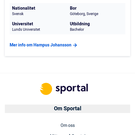
Nationalitet
Bor
Svensk
Göteborg, Sverige
Universitet
Utbildning
Lunds Universitet
Bachelor
Mer info om Hampus Johansson
Om Sportal
Om oss