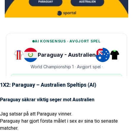
1X2: Paraguay – Australien Speltips (AI)
Paraguay säkrar viktig seger mot Australien
Jag satsar på att Paraguay vinner.
Paraguay har gjort första målet i sex av sina tio senaste
matcher.