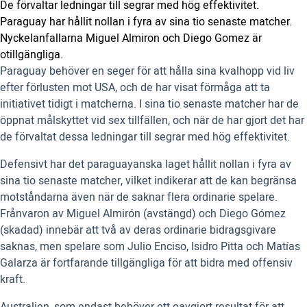
De förvaltar ledningar till segrar med hög effektivitet.
Paraguay har hållit nollan i fyra av sina tio senaste matcher.
Nyckelanfallarna Miguel Almiron och Diego Gomez är
otillgängliga.
Paraguay behöver en seger för att hålla sina kvalhopp vid liv
efter förlusten mot USA, och de har visat förmåga att ta
initiativet tidigt i matcherna. I sina tio senaste matcher har de
öppnat målskyttet vid sex tillfällen, och när de har gjort det har
de förvaltat dessa ledningar till segrar med hög effektivitet.
Defensivt har det paraguayanska laget hållit nollan i fyra av
sina tio senaste matcher, vilket indikerar att de kan begränsa
motståndarna även när de saknar flera ordinarie spelare.
Frånvaron av Miguel Almirón (avstängd) och Diego Gómez
(skadad) innebär att två av deras ordinarie bidragsgivare
saknas, men spelare som Julio Enciso, Isidro Pitta och Matías
Galarza är fortfarande tillgängliga för att bidra med offensiv
kraft.