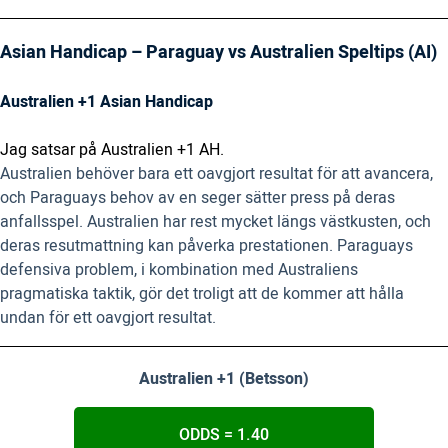
Asian Handicap – Paraguay vs Australien Speltips (AI)
Australien +1 Asian Handicap
Jag satsar på Australien +1 AH.
Australien behöver bara ett oavgjort resultat för att avancera,
och Paraguays behov av en seger sätter press på deras
anfallsspel. Australien har rest mycket längs västkusten, och
deras resutmattning kan påverka prestationen. Paraguays
defensiva problem, i kombination med Australiens
pragmatiska taktik, gör det troligt att de kommer att hålla
undan för ett oavgjort resultat.
Australien +1 (Betsson)
ODDS = 1.40