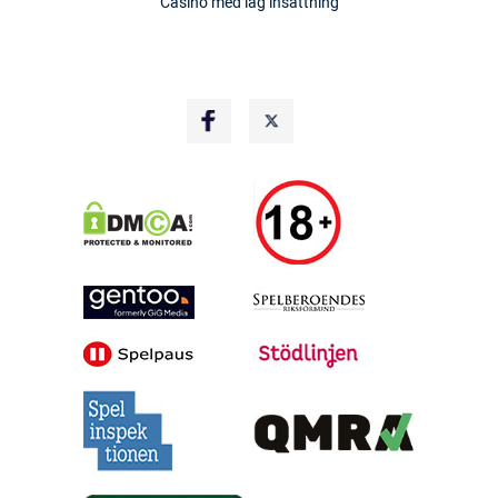
Casino med låg insättning