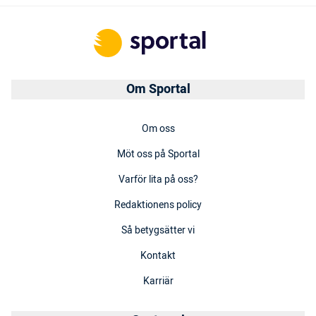
Om Sportal
Om oss
Möt oss på Sportal
Varför lita på oss?
Redaktionens policy
Så betygsätter vi
Kontakt
Karriär