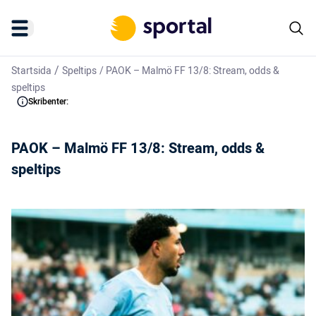
/
Startsida
Speltips
/
PAOK – Malmö FF 13/8: Stream, odds &
speltips
Skribenter:
PAOK – Malmö FF 13/8: Stream, odds &
speltips