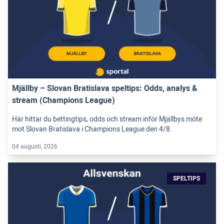
Mjällby – Slovan Bratislava speltips: Odds, analys &
stream (Champions League)
Här hittar du bettingtips, odds och stream inför Mjällbys möte
mot Slovan Bratislava i Champions League den 4/8.
04 augusti, 2026
SPELTIPS