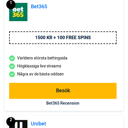
1
Bet365
1500 KR + 100 FREE SPINS
Världens största bettingsida
Högklassiga live streams
Några av de bästa oddsen
Besök
Bet365 Recension
2
Unibet