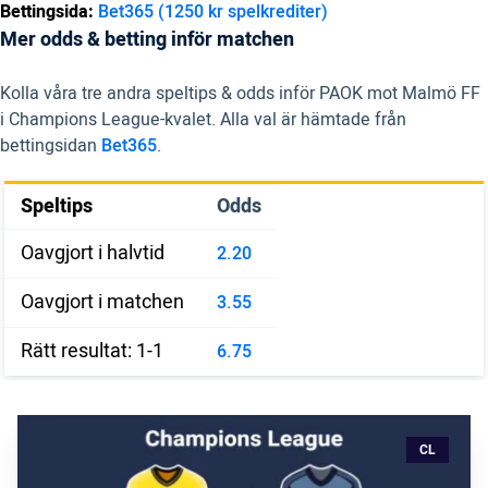
Bettingsida:
Bet365 (1250 kr spelkrediter)
Mer odds & betting inför matchen
Kolla våra tre andra speltips & odds inför PAOK mot Malmö FF
i Champions League-kvalet. Alla val är hämtade från
bettingsidan
Bet365
.
Speltips
Odds
Oavgjort i halvtid
2.20
Oavgjort i matchen
3.55
Rätt resultat: 1-1
6.75
CL