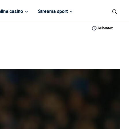
line casino
Streama sport
Skribenter: