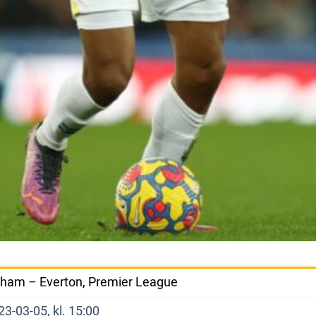
gham – Everton, Premier League
3-03-05, kl. 15:00