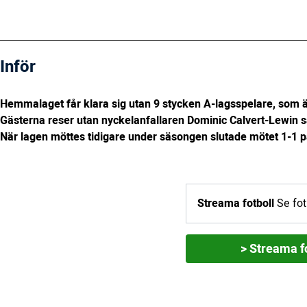
Inför
Hemmalaget får klara sig utan 9 stycken A-lagsspelare, som ä
Gästerna reser utan nyckelanfallaren Dominic Calvert-Lewin
När lagen möttes tidigare under säsongen slutade mötet 1-1 
Streama fotboll
Se fot
> Streama f