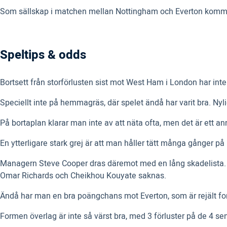
Som sällskap i matchen mellan Nottingham och Everton komme
Speltips & odds
Bortsett från storförlusten sist mot West Ham i London har inte N
Speciellt inte på hemmagräs, där spelet ändå har varit bra. Ny
På bortaplan klarar man inte av att näta ofta, men det är ett 
En ytterligare stark grej är att man håller tätt många gånge
Managern Steve Cooper dras däremot med en lång skadelista. 
Omar Richards och Cheikhou Kouyate saknas.
Ändå har man en bra poängchans mot Everton, som är rejält for
Formen överlag är inte så värst bra, med 3 förluster på de 4 sen