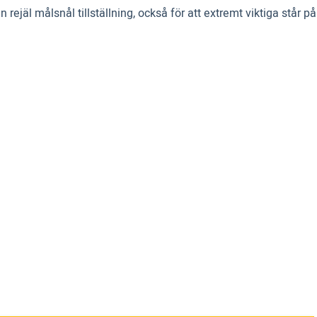
rejäl målsnål tillställning, också för att extremt viktiga står på