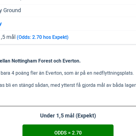
ty Ground
y
1,5 mål
(Odds: 2.70 hos Expekt)
mellan Nottingham Forest och Everton.
bara 4 poäng fler än Everton, som är på en nedflyttningsplats.
s bli en stängd sådan, med ytterst få gjorda mål av båda lagen
Under 1,5 mål (Expekt)
ODDS = 2.70