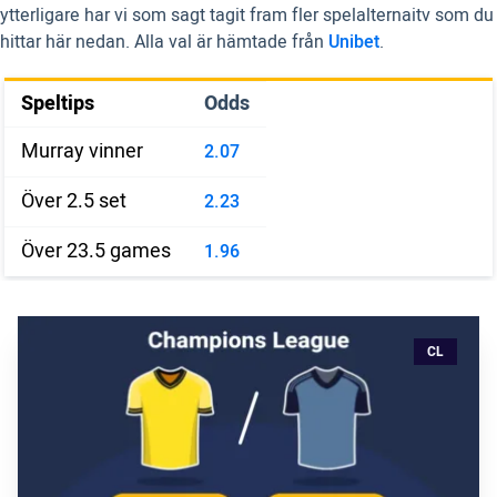
ytterligare har vi som sagt tagit fram fler spelalternaitv som du
hittar här nedan. Alla val är hämtade från
Unibet
.
Speltips
Odds
Murray vinner
2.07
Över 2.5 set
2.23
Över 23.5 games
1.96
CL