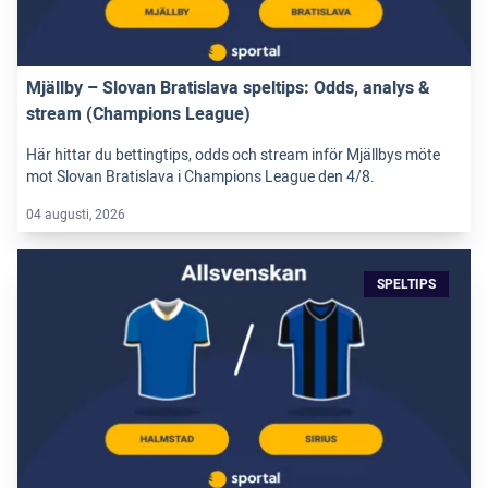
Mjällby – Slovan Bratislava speltips: Odds, analys &
stream (Champions League)
Här hittar du bettingtips, odds och stream inför Mjällbys möte
mot Slovan Bratislava i Champions League den 4/8.
04 augusti, 2026
SPELTIPS