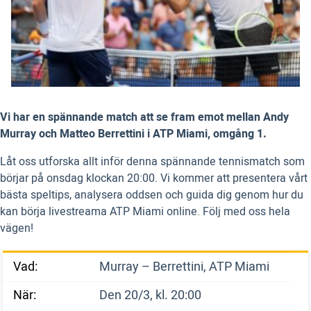
Vi har en spännande match att se fram emot mellan Andy
Murray och Matteo Berrettini i ATP Miami, omgång 1.
Låt oss utforska allt inför denna spännande tennismatch som
börjar på onsdag klockan 20:00. Vi kommer att presentera vårt
bästa speltips, analysera oddsen och guida dig genom hur du
kan börja livestreama ATP Miami online. Följ med oss hela
vägen!
Vad:
Murray – Berrettini, ATP Miami
När:
Den 20/3, kl. 20:00