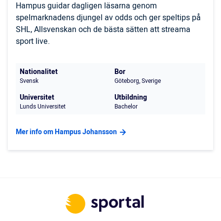
Hampus guidar dagligen läsarna genom
spelmarknadens djungel av odds och ger speltips på
SHL, Allsvenskan och de bästa sätten att streama
sport live.
Nationalitet
Bor
Svensk
Göteborg, Sverige
Universitet
Utbildning
Lunds Universitet
Bachelor
Mer info om Hampus Johansson