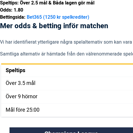
Speltips: Över 2.5 mål & Båda lagen gör mål
Odds: 1.80
Bettingsida:
Bet365 (1250 kr spelkrediter)
Mer odds & betting inför matchen
Vi har identifierat ytterligare några spelalternativ som kan vara 
Samtliga alternativ är hämtade från den välrenommerade spe
Speltips
Över 3.5 mål
Över 9 hörnor
Mål före 25:00