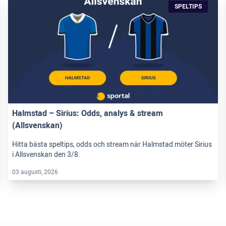
SPELTIPS
Halmstad – Sirius: Odds, analys & stream
(Allsvenskan)
Hitta bästa speltips, odds och stream när Halmstad möter Sirius
i Allsvenskan den 3/8.
03 augusti, 2026