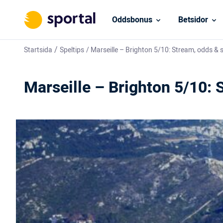
Oddsbonus
Betsidor
/
Startsida
Speltips
/
Marseille – Brighton 5/10: Stream, odds & s
Marseille – Brighton 5/10: 