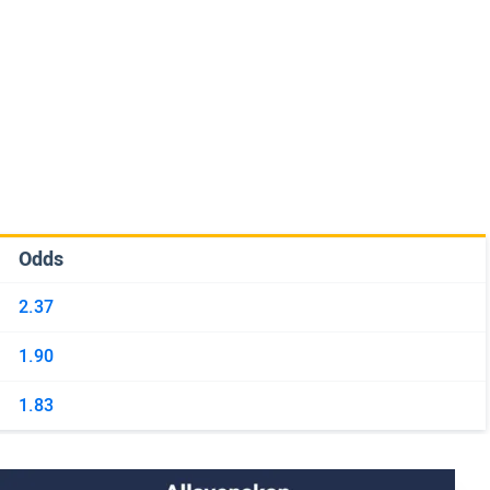
Odds
2.37
1.90
1.83