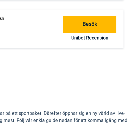
ish
Besök
g
Unibet Recension
 på ett sportpaket. Därefter öppnar sig en ny värld av live-
dig mest. Följ vår enkla guide nedan för att komma igång med