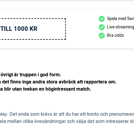
Spela med Sw
Live streamin
TILL 1000 KR
Bra odds
vrigt är truppen i god form.
 det finns inga andra stora avbräck att rapportera om.
a blir utan tvekan en högintressant match.
ay. Det enda som krävs är att du har ett konto och prenumererar
äxla mellan olika livesändningar och välja det som intresserar 