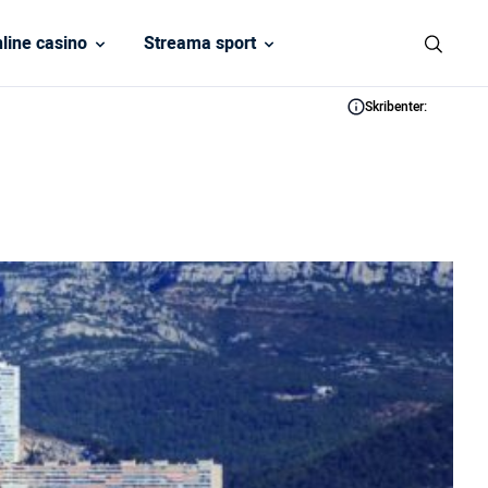
line casino
Streama sport
Skribenter: