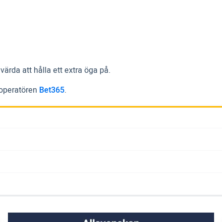
värda att hålla ett extra öga på.
loperatören
Bet365
.