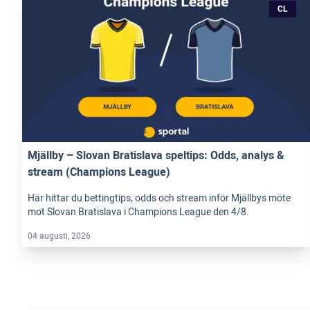
CL
Mjällby – Slovan Bratislava speltips: Odds, analys &
stream (Champions League)
Här hittar du bettingtips, odds och stream inför Mjällbys möte
mot Slovan Bratislava i Champions League den 4/8.
04 augusti, 2026