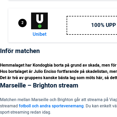
2
100% UPP 
Unibet
Inför matchen
Hemmalaget har Kondogbia borta på grund av skada, men för ö
Hos bortalaget är Julio Enciso fortfarande på skadelistan, men
Det är två av gruppens kanske bästa lag som möts här, så dett
Marseille – Brighton stream
Matchen mellan Marseille och Brighton går att streama på Viapl
streamad
fotboll och andra sportevenemang
. Du kan enkelt v
sport-streaming redan idag.