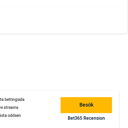
ta bettingsida
Besök
ve streams
ästa oddsen
Bet365 Recension