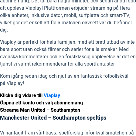
abonnemang. Det tar bara några minuter, och sedan är du redo
att uppleva Viaplay! Plattformen erbjuder streaming på flera
olika enheter, inklusive dator, mobil, surfplatta och smart-TV,
vilket gör det enkelt att följa matchen oavsett var du befinner
dig.
Viaplay är perfekt för hela familjen, med ett brett utbud av inte
bara sport utan också filmer och serier för alla smaker. Med
svenska kommentarer och en förstklassig upplevelse är det en
tjänst vi varmt rekommenderar för alla sportfantaster.
Kom igång redan idag och njut av en fantastisk fotbollskväll
på Viaplay!
Klicka dig vidare till
Viaplay
Öppna ett konto och välj abonnemang
Streama Man United – Southampton
Manchester United – Southampton speltips
Vi har tagit fram vårt bästa spelförslag inför kvällsmatchen på