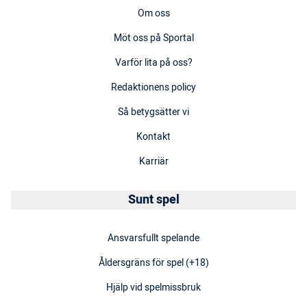
Om oss
Möt oss på Sportal
Varför lita på oss?
Redaktionens policy
Så betygsätter vi
Kontakt
Karriär
Sunt spel
Ansvarsfullt spelande
Åldersgräns för spel (+18)
Hjälp vid spelmissbruk