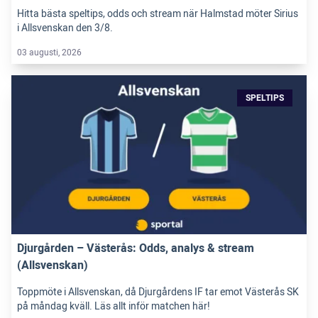
Hitta bästa speltips, odds och stream när Halmstad möter Sirius
i Allsvenskan den 3/8.
03 augusti, 2026
SPELTIPS
Djurgården – Västerås: Odds, analys & stream
(Allsvenskan)
Toppmöte i Allsvenskan, då Djurgårdens IF tar emot Västerås SK
på måndag kväll. Läs allt inför matchen här!