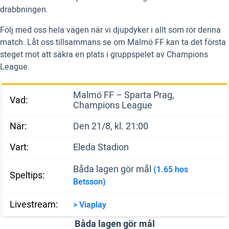
drabbningen.
Följ med oss hela vägen när vi djupdyker i allt som rör denna
match. Låt oss tillsammans se om Malmö FF kan ta det första
steget mot att säkra en plats i gruppspelet av Champions
League.
Malmö FF – Sparta Prag,
Vad:
Champions League
När:
Den 21/8, kl. 21:00
Vart:
Eleda Stadion
Båda lagen gör mål
(1.65 hos
Speltips:
Betsson)
Livestream:
>
Via
play
Båda lagen gör mål