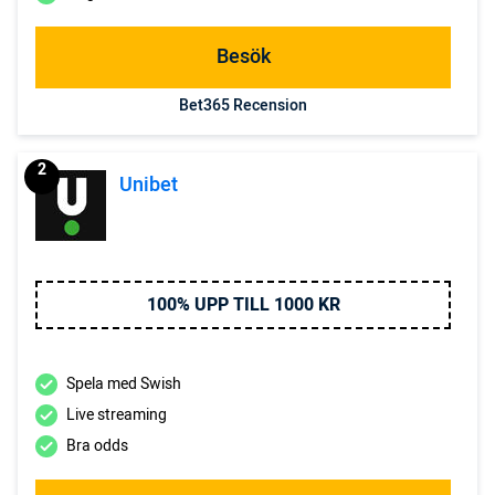
Besök
Bet365 Recension
2
Unibet
100% UPP TILL 1000 KR
Spela med Swish
Live streaming
Bra odds