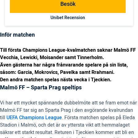
Besök
Unibet Recension
Inför matchen
Till första Champions League-kvalmatchen saknar Malmö FF
Vecchia, Lewicki, Moisander samt Tinnerholm.
Även gästerna har några frånvarande spelare på sin lista,
såsom: Garcia, Mokrovics, Pavelka samt Rrahmani.
Den andra matchen spelas nästa vecka i Tjeckien.
Malmö FF – Sparta Prag speltips
Vi har ett mycket spännande dubbelmöte att se fram emot när
Malmö FF tar sig an Sparta Prag i den avgörande kvalrundan
till
UEFA Champions League
. Första matchen spelas på Eleda
Stadion i Malmö, och det är av yttersta vikt att hemmalaget
säkrar ett starkt resultat. Returen i Tjeckien kommer att bli en