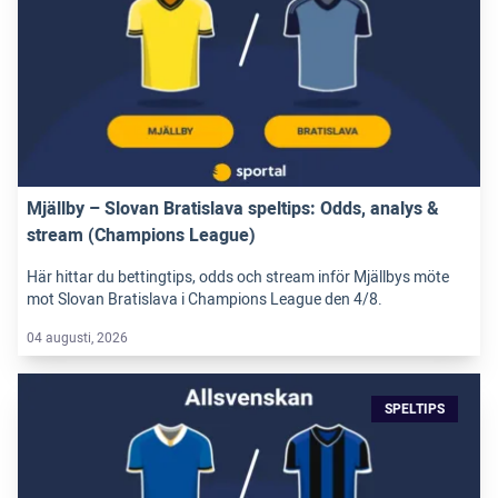
Mjällby – Slovan Bratislava speltips: Odds, analys &
stream (Champions League)
Här hittar du bettingtips, odds och stream inför Mjällbys möte
mot Slovan Bratislava i Champions League den 4/8.
04 augusti, 2026
SPELTIPS