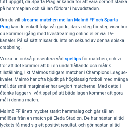
tuff uppgift, då Sparta Prag är kända för att vara oerhört starka
på hemmaplan och sällan förlorar i huvudstaden.
Om du vill
streama matchen mellan Malmö FF och Sparta
Prag
kan du enkelt följa vår guide, där vi steg för steg visar hur
du kommer igång med livestreaming online eller via TV-
kanaler. På så sätt missar du inte en sekund av denna episka
drabbning.
Vi ska nu också presentera vårt
speltips
för matchen, och vi
tror att det kommer att bli en underhållande och målrik
tillställning, likt Malmös tidigare matcher i Champions League-
kvalet. Malmö har ofta bjudit på högklassig fotboll med många
mål, där små marginaler har avgjort matcherna. Med detta i
åtanke lägger vi vårt spel på att båda lagen kommer att göra
mål i denna match.
Malmö FF är ett mycket starkt hemmalag och går sällan
mållösa från en match på Eleda Stadion. De har nästan alltid
lyckats få med sig ett positivt resultat, och gör nästan alltid