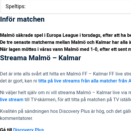
Speltips:
Inför matchen
Malmö säkrade spel i Europa League i torsdags, efter att ha b
De tre senaste matcherna mellan Malmö och Kalmar har alla in
När lagen möttes i våras vann Malmö med 1-0, efter ett sent m
Streama Malmö – Kalmar
Det är inte alls svårt att hitta en Malmö FF – Kalmar FF live str
det är gjort, kan ni
titta på live streams från alla matcher från
Ni väljer helt själv om ni vill streama Malmö – Kalmar live via
live stream
till TV-skärmen, för att titta på matchen på TV iställ
Kvalitén på sändningen hos Discovery Plus är hög, och det gäll
kommentatorer.
Gå till
Discovery Plus