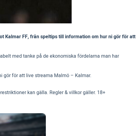
Kalmar FF, från speltips till information om hur ni gör för att
cceptabelt med tanke på de ekonomiska fördelarna man har
ni gör för att live streama Malmö – Kalmar.
striktioner kan gälla. Regler & villkor gäller. 18+