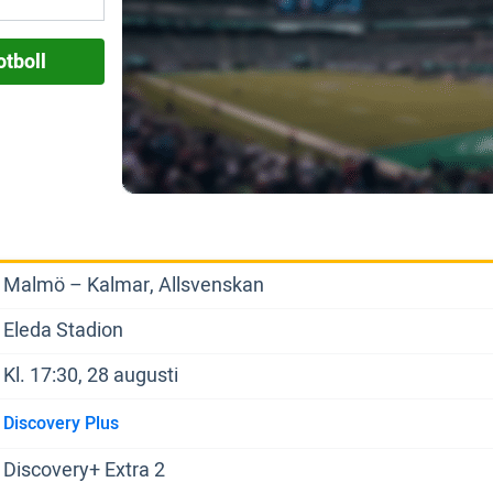
otboll
Malmö – Kalmar, Allsvenskan
Eleda Stadion
Kl. 17:30, 28 augusti
Discovery Plus
Discovery+ Extra 2