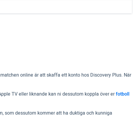
på matchen online är att skaffa ett konto hos Discovery Plus. När
, Apple TV eller liknande kan ni dessutom koppla över er
fotboll
tream, som dessutom kommer att ha duktiga och kunniga