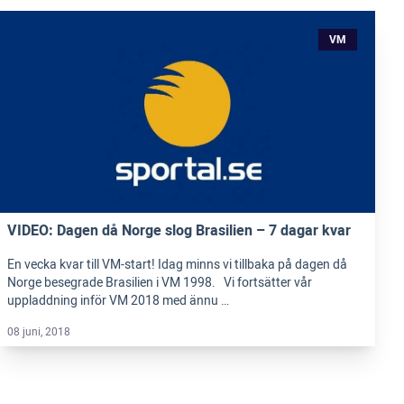
VM
VIDEO: Dagen då Norge slog Brasilien – 7 dagar kvar
En vecka kvar till VM-start! Idag minns vi tillbaka på dagen då
Norge besegrade Brasilien i VM 1998. Vi fortsätter vår
uppladdning inför VM 2018 med ännu …
08 juni, 2018