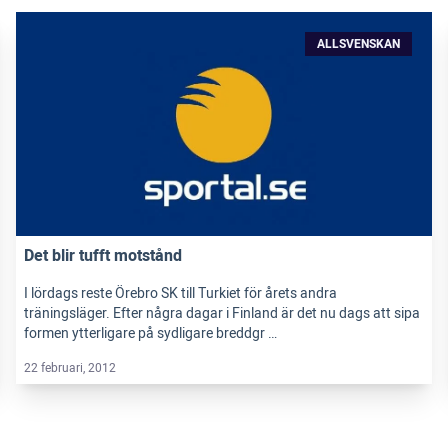
ALLSVENSKAN
Det blir tufft motstånd
I lördags reste Örebro SK till Turkiet för årets andra
träningsläger. Efter några dagar i Finland är det nu dags att sipa
formen ytterligare på sydligare breddgr …
22 februari, 2012