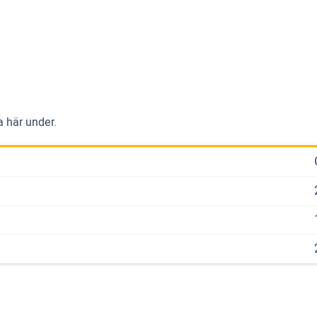
a här under.