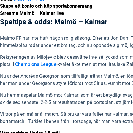
Skapa ett konto och köp sportabonnemang
Streama Malmö – Kalmar live
Speltips & odds: Malmö – Kalmar
Malmö FF har inte haft någon rolig säsong. Efter att Jon Dahl 
himmelsblås radar under ett bra tag, och nu öppnade sig möjli
Rekryteringen av Milojevic blev dessvärre inte så lyckad som 
plats. I
Champions League
-kvalet åkte men ut mot litauiska Zal
Nu är det Andréas Georgson som tillfälligt tränar Malmö, en lös
har man under Georgsons styre förlorat mot Sirius, vunnit mot
Nu hemmaspelar Malmö mot Kalmar, som är ett betydligt svagare
av de sex senaste. 2-2-5 är resultatraden på bortaplan, att j
Vi tror på en målsnål match. Så brukar vara fallet när Kalmar, s
bortamatch i Turkiet i benen från i torsdags, när man vara extr