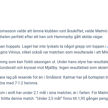
Tomasson valde att lämna klubben runt årsskiftet, valde Malmö 
gheten perfekt efter att han och Hammarby gått skilda vägar.
man hoppats. Laget har inte lyckats ta något grepp om toppen i
giris Vilnius, vilket också var matchen som resulterade i att Milo
ning som kan förbli säsongen ut. Under hans styre har resultaten
 Sundsvall och kryssat mot Mjällby. Ingen resultatrad som skrä
 lag på resande fot än i Småland. Kalmar har på bortaplan tre
ämföra med 7-1-2 hemma.
om i snitt har under 2,1 mål i sina matcher, är i farten. För Mal
a trötta denna match. ”Under 2,5 mål” finns till 1,95 gånger pen