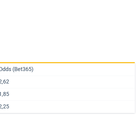
Odds (Bet365)
2,62
1,85
2,25