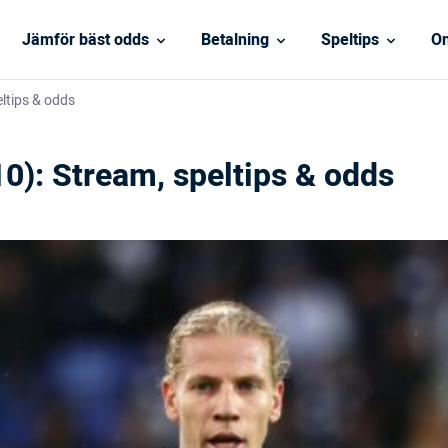
Jämför bäst odds
Betalning
Speltips
On
ltips & odds
): Stream, speltips & odds