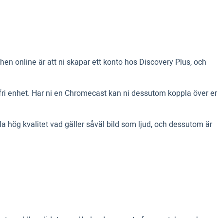
chen online är att ni skapar ett konto hos Discovery Plus, och
lfri enhet. Har ni en Chromecast kan ni dessutom koppla över er
hög kvalitet vad gäller såväl bild som ljud, och dessutom är