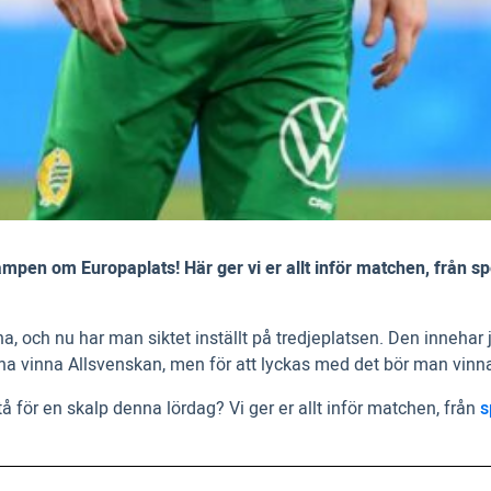
en om Europaplats! Här ger vi er allt inför matchen, från spel
 och nu har man siktet inställt på tredjeplatsen. Den innehar
 vinna Allsvenskan, men för att lyckas med det bör man vinn
för en skalp denna lördag? Vi ger er allt inför matchen, från
s