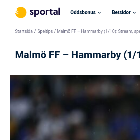
Oddsbonus
Betsidor
/
Startsida
Speltips
/
Malmö FF – Hammarby (1/10): Stream, spe
Malmö FF – Hammarby (1/10