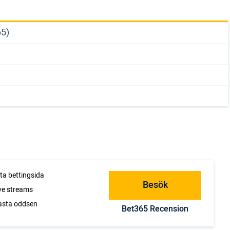
65)
ta bettingsida
Besök
ve streams
ästa oddsen
Bet365 Recension