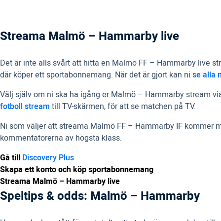
Streama Malmö – Hammarby live
Det är inte alls svårt att hitta en Malmö FF – Hammarby live str
där köper ett sportabonnemang. När det är gjort kan ni
se alla
Välj själv om ni ska ha igång er Malmö – Hammarby stream via m
fotboll stream
till TV-skärmen, för att se matchen på TV.
Ni som väljer att streama Malmö FF – Hammarby IF kommer mycke
kommentatorerna av högsta klass.
Gå till
Discovery Plus
Skapa ett konto och köp sportabonnemang
Streama Malmö – Hammarby live
Speltips & odds: Malmö – Hammarby