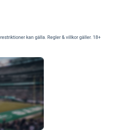
striktioner kan gälla. Regler & villkor gäller. 18+