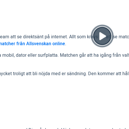
eam att se direktsänt på internet. Allt som krävs för att se mat
 matcher från Allsvenskan online
.
obil, dator eller surfplatta. Matchen går att ha igång från va
t troligt att bli nöjda med er sändning. Den kommer att hålla 