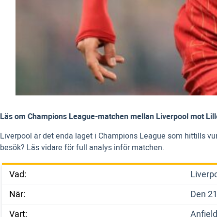
Läs om Champions League-matchen mellan Liverpool mot Lille 
Liverpool är det enda laget i Champions League som hittills vu
besök? Läs vidare för full analys inför matchen.
Vad:
Liverp
När:
Den 21/
Vart:
Anfiel