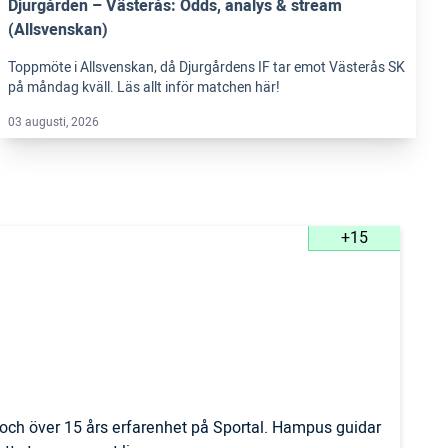
Djurgården – Västerås: Odds, analys & stream
(Allsvenskan)
Toppmöte i Allsvenskan, då Djurgårdens IF tar emot Västerås SK
på måndag kväll. Läs allt inför matchen här!
03 augusti, 2026
+15
och över 15 års erfarenhet på Sportal. Hampus guidar