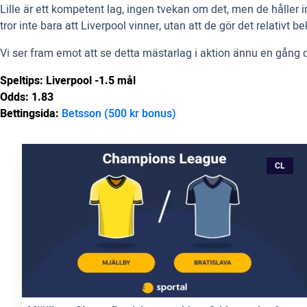
Lille är ett kompetent lag, ingen tvekan om det, men de håller 
tror inte bara att Liverpool vinner, utan att de gör det relativt
Vi ser fram emot att se detta mästarlag i aktion ännu en gång
Speltips: Liverpool -1.5 mål
Odds: 1.83
Bettingsida:
Betsson (500 kr bonus)
CL