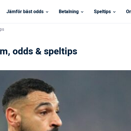
Jämför bäst odds
Betalning
Speltips
On
ips
am, odds & speltips