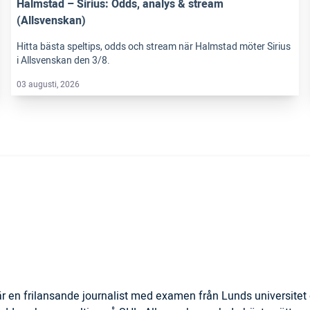
Halmstad – Sirius: Odds, analys & stream
(Allsvenskan)
Hitta bästa speltips, odds och stream när Halmstad möter Sirius
i Allsvenskan den 3/8.
03 augusti, 2026
 en frilansande journalist med examen från Lunds universitet 