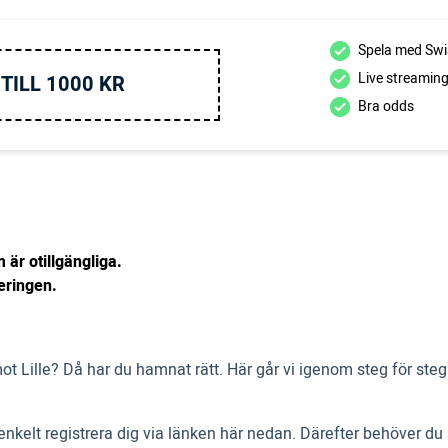
Spela med Sw
Live streamin
TILL 1000 KR
Bra odds
 är otillgängliga.
eringen.
ot Lille? Då har du hamnat rätt. Här går vi igenom steg för
nkelt registrera dig via länken här nedan. Därefter behöver du s