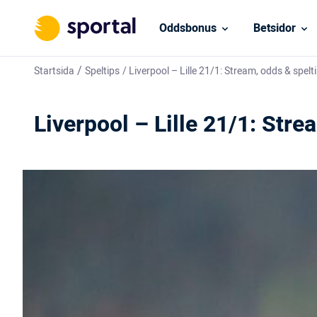
Oddsbonus
Betsidor
/
Startsida
Speltips
/
Liverpool – Lille 21/1: Stream, odds & spelt
Liverpool – Lille 21/1: Stre