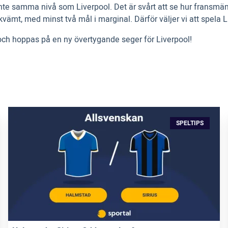
inte samma nivå som Liverpool. Det är svårt att se hur fransmän
 bekvämt, med minst två mål i marginal. Därför väljer vi att spela
 och hoppas på en ny övertygande seger för Liverpool!
SPELTIPS