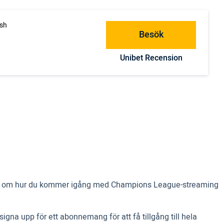
ish
Besök
g
Unibet Recension
 steg om hur du kommer igång med Champions League-streaming
igna upp för ett abonnemang för att få tillgång till hela