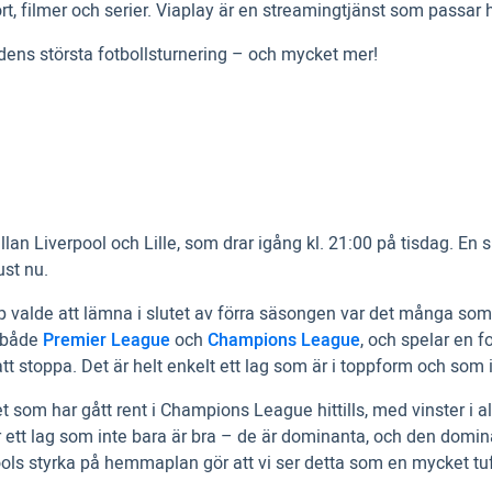
 filmer och serier. Viaplay är en streamingtjänst som passar h
dens största fotbollsturnering – och mycket mer!
n Liverpool och Lille, som drar igång kl. 21:00 på tisdag. En 
ust nu.
 valde att lämna i slutet av förra säsongen var det många som
r både
Premier League
och
Champions League
, och spelar en f
att stoppa. Det är helt enkelt ett lag som är i toppform och som 
t som har gått rent i Champions League hittills, med vinster i a
 är ett lag som inte bara är bra – de är dominanta, och den domin
ls styrka på hemmaplan gör att vi ser detta som en mycket tuff 