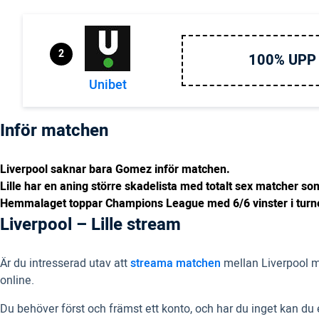
2
100% UPP 
Unibet
Inför matchen
Liverpool saknar bara Gomez inför matchen.
Lille har en aning större skadelista med totalt sex matcher som
Hemmalaget toppar Champions League med 6/6 vinster i turn
Liverpool – Lille stream
Är du intresserad utav att
streama matchen
mellan Liverpool m
online.
Du behöver först och främst ett konto, och har du inget kan du e