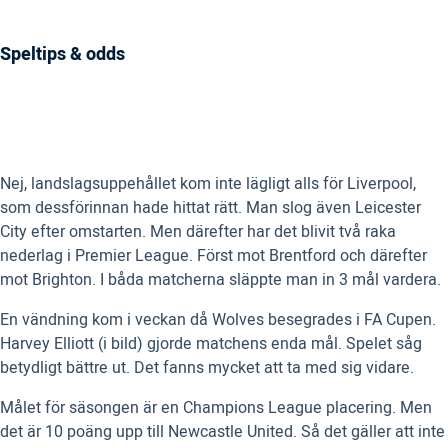
Speltips & odds
Nej, landslagsuppehållet kom inte lägligt alls för Liverpool,
som dessförinnan hade hittat rätt. Man slog även Leicester
City efter omstarten. Men därefter har det blivit två raka
nederlag i Premier League. Först mot Brentford och därefter
mot Brighton. I båda matcherna släppte man in 3 mål vardera.
En vändning kom i veckan då Wolves besegrades i FA Cupen.
Harvey Elliott (i bild) gjorde matchens enda mål. Spelet såg
betydligt bättre ut. Det fanns mycket att ta med sig vidare.
Målet för säsongen är en Champions League placering. Men
det är 10 poäng upp till Newcastle United. Så det gäller att inte