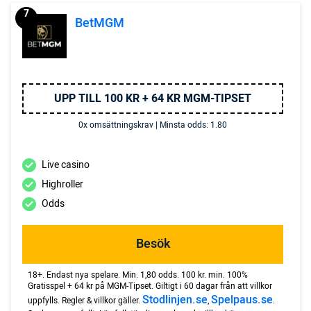
7
BetMGM
UPP TILL 100 KR + 64 KR MGM-TIPSET
0x omsättningskrav | Minsta odds: 1.80
Live casino
Highroller
Odds
Besök
18+. Endast nya spelare. Min. 1,80 odds. 100 kr. min. 100%
Gratisspel + 64 kr på MGM-Tipset. Giltigt i 60 dagar från att villkor
Stodlinjen.se
Spelpaus.se
uppfylls. Regler & villkor gäller.
,
.