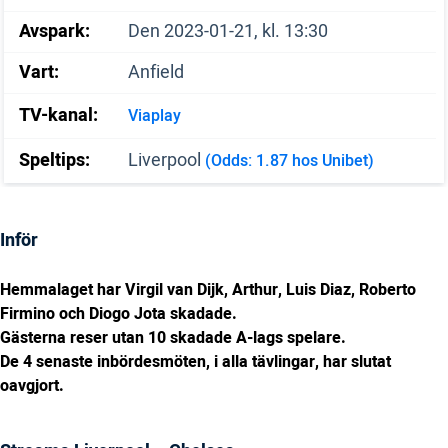
Avspark:
Den 2023-01-21, kl. 13:30
Vart:
Anfield
TV-kanal:
Viaplay
Speltips:
Liverpool
(Odds: 1.87 hos Unibet)
Inför
Hemmalaget har Virgil van Dijk, Arthur, Luis Diaz, Roberto
Firmino och Diogo Jota skadade.
Gästerna reser utan 10 skadade A-lags spelare.
De 4 senaste inbördesmöten, i alla tävlingar, har slutat
oavgjort.