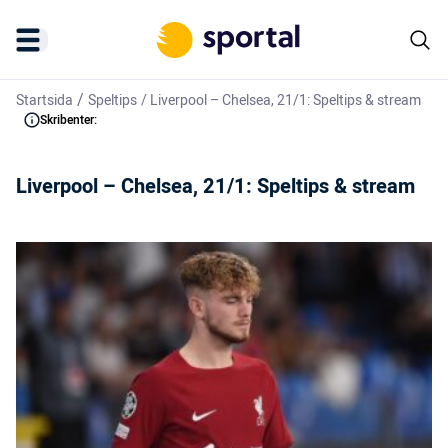
/
Startsida
Speltips
/
Liverpool – Chelsea, 21/1: Speltips & stream
Skribenter:
Liverpool – Chelsea, 21/1: Speltips & stream