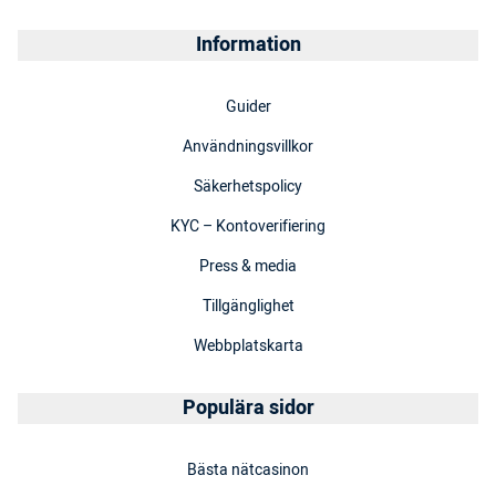
Information
Guider
Användningsvillkor
Säkerhetspolicy
KYC – Kontoverifiering
Press & media
Tillgänglighet
Webbplatskarta
Populära sidor
Bästa nätcasinon