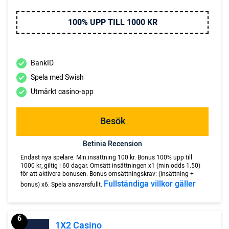
100% UPP TILL 1000 KR
BankID
Spela med Swish
Utmärkt casino-app
Besök
Betinia Recension
Endast nya spelare. Min.insättning 100 kr. Bonus 100% upp till
1000 kr, giltig i 60 dagar. Omsätt insättningen x1 (min.odds 1.50)
för att aktivera bonusen. Bonus omsättningskrav: (insättning +
Fullständiga villkor gäller
bonus) x6. Spela ansvarsfullt.
6
1X2 Casino