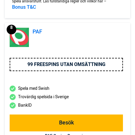
Spela ansvarsfullt. Läs fullständiga regler och villkor här –
Bonus T&C
8
PAF
99 FREESPINS UTAN OMSÄTTNING
Spela med Swish
Trovärdig spelsida i Sverige
BankID
Besök