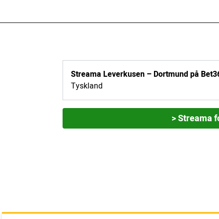
Streama Leverkusen – Dortmund på Bet3
Tyskland
> Streama f