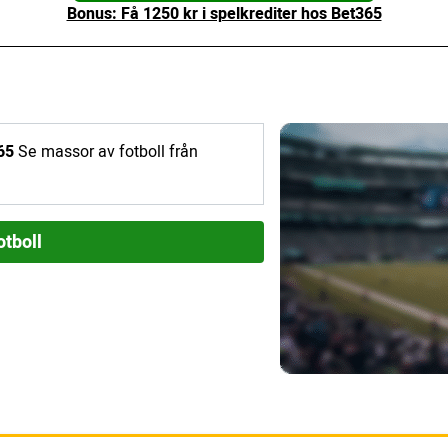
Bonus: Få 1250 kr i spelkrediter hos Bet365
65
Se massor av fotboll från
otboll