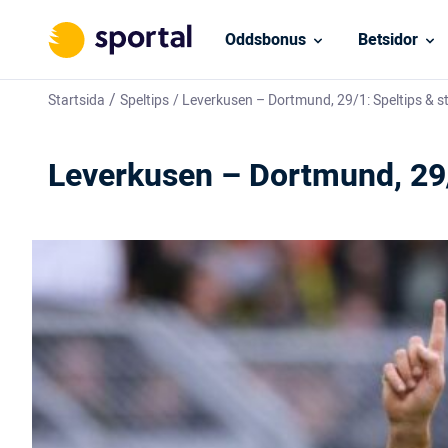
Oddsbonus
Betsidor
/
Startsida
Speltips
/
Leverkusen – Dortmund, 29/1: Speltips & 
Leverkusen – Dortmund, 29/