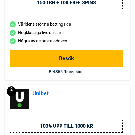
1500 KR + 100 FREE SPINS
Världens största bettingsida
Högklassiga live streams
Några av de bästa oddsen
Besök
Bet365 Recension
2
Unibet
100% UPP TILL 1000 KR