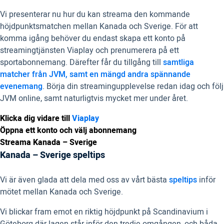
Vi presenterar nu hur du kan streama den kommande
höjdpunktsmatchen mellan Kanada och Sverige. För att
komma igång behöver du endast skapa ett konto på
streamingtjänsten Viaplay och prenumerera på ett
sportabonnemang. Därefter får du tillgång till
samtliga
matcher från JVM, samt en mängd andra spännande
evenemang
. Börja din streamingupplevelse redan idag och följ
JVM online, samt naturligtvis mycket mer under året.
Klicka dig vidare till
Viaplay
Öppna ett konto och välj abonnemang
Streama Kanada – Sverige
Kanada – Sverige speltips
Vi är även glada att dela med oss av vårt bästa
speltips
inför
mötet mellan Kanada och Sverige.
Vi blickar fram emot en riktig höjdpunkt på Scandinavium i