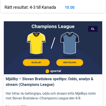
Rätt resultat: 4-3 till Kanada
10.00
CL
Mjällby – Slovan Bratislava speltips: Odds, analys &
stream (Champions League)
Här hittar du bettingtips, odds och stream inför Mjällbys möte
mot Slovan Bratislava i Champions League den 4/8.