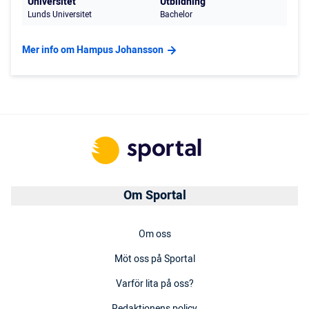
Universitet
Utbildning
Lunds Universitet
Bachelor
Mer info om Hampus Johansson
Om Sportal
Om oss
Möt oss på Sportal
Varför lita på oss?
Redaktionens policy