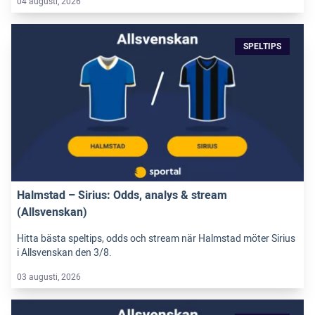
04 augusti, 2026
SPELTIPS
Halmstad – Sirius: Odds, analys & stream
(Allsvenskan)
Hitta bästa speltips, odds och stream när Halmstad möter Sirius
i Allsvenskan den 3/8.
03 augusti, 2026