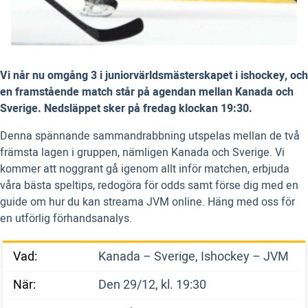
Vi når nu omgång 3 i juniorvärldsmästerskapet i ishockey, och
en framstående match står på agendan mellan Kanada och
Sverige. Nedsläppet sker på fredag klockan 19:30.
Denna spännande sammandrabbning utspelas mellan de två
främsta lagen i gruppen, nämligen Kanada och Sverige. Vi
kommer att noggrant gå igenom allt inför matchen, erbjuda
våra bästa speltips, redogöra för odds samt förse dig med en
guide om hur du kan streama JVM online. Häng med oss för
en utförlig förhandsanalys.
Vad:
Kanada – Sverige, Ishockey – JVM
När:
Den 29/12, kl. 19:30