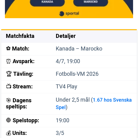
Matchfakta
Detaljer
⚽️
Match:
Kanada – Marocko
⏰
Avspark:
4/7, 19:00
🏆
Tävling:
Fotbolls-VM 2026
📺
Stream:
TV4 Play
Under 2,5 mål (
🎯
Dagens
1.67 hos Svenska
speltips:
)
Spel
🛑
Spelstopp:
19:00
💰
Units:
3/5