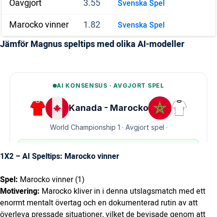
Oavgjort
3.55
Svenska Spel
Marocko vinner
1.82
Svenska Spel
Jämför Magnus speltips med olika AI-modeller
1X2 – AI Speltips: Marocko vinner
Spel:
Marocko vinner (1)
Motivering:
Marocko kliver in i denna utslagsmatch med ett
enormt mentalt övertag och en dokumenterad rutin av att
överleva pressade situationer, vilket de bevisade genom att