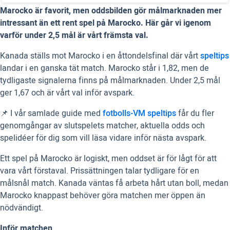
Marocko är favorit, men oddsbilden gör målmarknaden mer
intressant än ett rent spel på Marocko. Här går vi igenom
varför under 2,5 mål är vårt främsta val.
Kanada ställs mot Marocko i en åttondelsfinal där vårt
speltips
landar i en ganska tät match. Marocko står i 1,82, men de
tydligaste signalerna finns på målmarknaden. Under 2,5 mål
ger 1,67 och är vårt val inför avspark.
📌 I vår samlade guide med
fotbolls-VM speltips
får du fler
genomgångar av slutspelets matcher, aktuella odds och
spelidéer för dig som vill läsa vidare inför nästa avspark.
Ett spel på Marocko är logiskt, men oddset är för lågt för att
vara vårt förstaval. Prissättningen talar tydligare för en
målsnål match. Kanada väntas få arbeta hårt utan boll, medan
Marocko knappast behöver göra matchen mer öppen än
nödvändigt.
Inför matchen