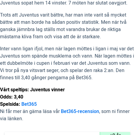
Juventus sopat hem 14 vinster. 7 möten har slutat oavgjort.
Trots att Juventus varit bättre, har man inte varit så mycket
bättre att man borde ha sådan positiv statistik. Men när två
ganska jämnbra lag ställs mot varandra brukar de riktiga
mästarna kliva fram och visa att de är starkare.
Inter vann ligan ifjol, men när lagen möttes i ligan i maj var det
Juventus som spände musklerna och vann. När lagen möttes i
ett dubbelmöte i cupen i februari var det Juventus som vann.
Vi tror på nya vitsvart seger, och spelar den raka 2:an. Den
finnes till 3,40 gånger pengarna på Bet365.
Vårt speltips: Juventus vinner
Odds: 3,40
Spelsida:
Bet365
Ni får mer än gärna läsa vår
Bet365-recension
, som ni finner
via länken.