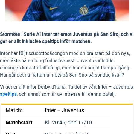
Stormöte i Serie A! Inter tar emot Juventus på San Siro, och vi
ger er allt inklusive speltips inför matchen.
Inter har följt scudettosäsongen med en bra start på den nya,
men åkte på en tung förlust senast. Juventus inledde
säsongen katastrofalt dåligt, men har nu börjat trampa igång.
Hur går det när jättarna möts på San Siro på söndag kväll?
Vi ger er allt inför Derby d’Italia. Ta del av vårt Inter – Juventus
speltips
, och annat som är av intresse till denna batalj.
Match:
Inter – Juventus
Matchstart:
Kl. 20:45, den 17/10