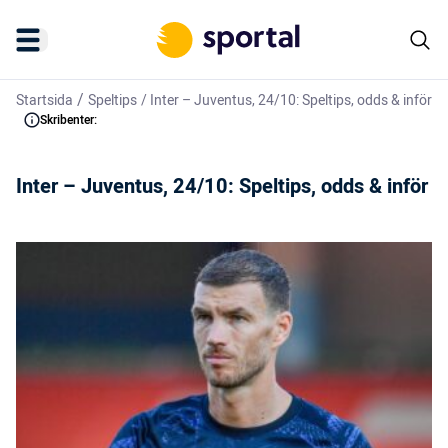
/
Startsida
Speltips
/
Inter – Juventus, 24/10: Speltips, odds & inför
Skribenter:
Inter – Juventus, 24/10: Speltips, odds & inför