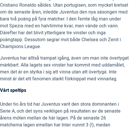
Cristiano Ronaldo såldes. Utan portugisen, som mycket kretsat
om de senaste åren, inledde Juventus den nya säsongen med
bara två poäng på fyra matcher. I den femte låg man under
mot Spezia med en halvtimme kvar, men vände och vann.
Därefter har det blivit ytterligare tre vinster och inga
poängtapp. Dessutom segrar mot både Chelsea och Zenit i
Champions League.
Juventus har alltså trampat igång, även om man inte övertygat
märkbart. Alla lagets sex vinster har kommit med uddamålet,
men det är en styrka i sig att vinna utan att övertyga. Inte
minst är det ett fenomen starkt förknippat med vinnarlag.
Vårt speltips
Under tio års tid har Juventus varit den stora dominanten i
Serie A, och det syns verkligen på resultaten av de senaste
årens möten mellan de här lagen. På de senaste 26
matcherna lagen emellan har Inter vunnit 3 (!), medan