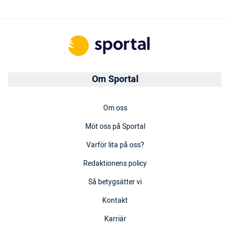
Om Sportal
Om oss
Möt oss på Sportal
Varför lita på oss?
Redaktionens policy
Så betygsätter vi
Kontakt
Karriär