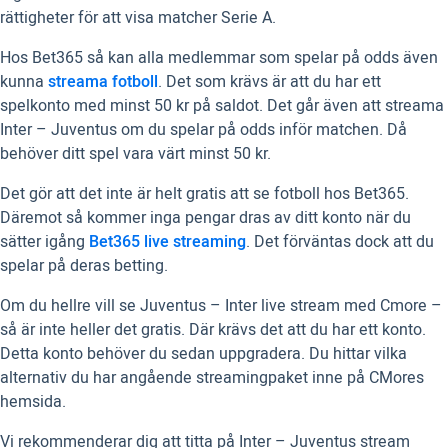
rättigheter för att visa matcher Serie A.
Hos Bet365 så kan alla medlemmar som spelar på odds även
kunna
streama fotboll
. Det som krävs är att du har ett
spelkonto med minst 50 kr på saldot. Det går även att streama
Inter – Juventus om du spelar på odds inför matchen. Då
behöver ditt spel vara värt minst 50 kr.
Det gör att det inte är helt gratis att se fotboll hos Bet365.
Däremot så kommer inga pengar dras av ditt konto när du
sätter igång
Bet365 live streaming
. Det förväntas dock att du
spelar på deras betting.
Om du hellre vill se Juventus – Inter live stream med Cmore –
så är inte heller det gratis. Där krävs det att du har ett konto.
Detta konto behöver du sedan uppgradera. Du hittar vilka
alternativ du har angående streamingpaket inne på CMores
hemsida.
Vi rekommenderar dig att titta på Inter – Juventus stream