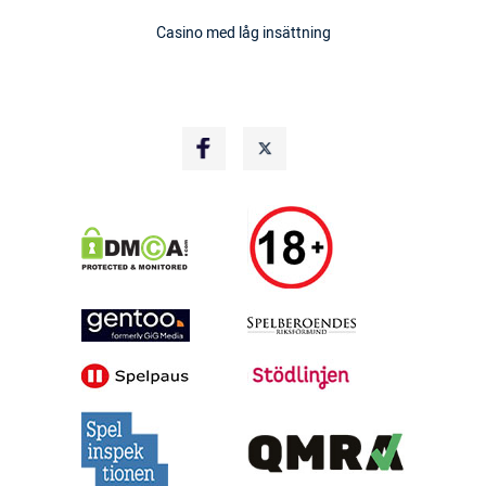
Casino med låg insättning