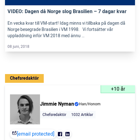
VIDEO: Dagen då Norge slog Brasilien – 7 dagar kvar
En vecka kvar till VM-start! Idag minns vi tillbaka på dagen då
Norge besegrade Brasilien i VM 1998. Vi fortsätter vår
uppladdning inför VM 2018 med ännu …
08 juni, 2018
Chefsredaktör
+10 år
Jimmie Nyman
Han/Honom
Chefsredaktör
1032 Artiklar
[email protected]