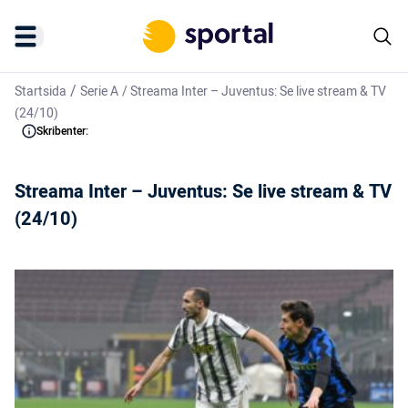
/
Startsida
Serie A
/
Streama Inter – Juventus: Se live stream & TV
(24/10)
Skribenter:
Streama Inter – Juventus: Se live stream & TV
(24/10)