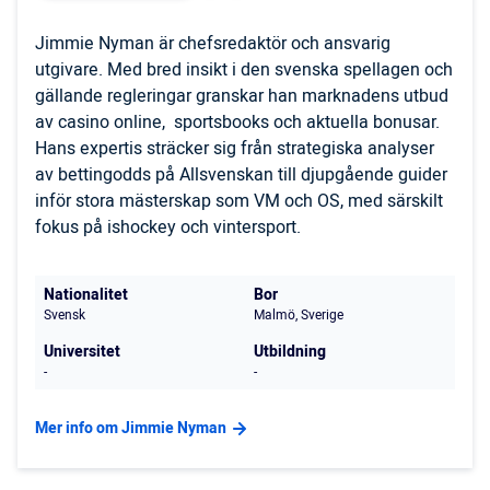
Jimmie Nyman är chefsredaktör och ansvarig
utgivare. Med bred insikt i den svenska spellagen och
gällande regleringar granskar han marknadens utbud
av casino online, sportsbooks och aktuella bonusar.
Hans expertis sträcker sig från strategiska analyser
av bettingodds på Allsvenskan till djupgående guider
inför stora mästerskap som VM och OS, med särskilt
fokus på ishockey och vintersport.
Nationalitet
Bor
Svensk
Malmö, Sverige
Universitet
Utbildning
-
-
Mer info om Jimmie Nyman