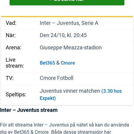
Vad:
Inter – Juventus, Serie A
När:
Den 24/10, kl. 20:45
Arena:
Giuseppe Meazza-stadion
Live
&
Bet365
Cmore
stream:
TV:
Cmore Fotboll
Juventus vinner matchen
(3.30 hos
Speltips:
Expekt)
Inter – Juventus stream
För att streama Inter – Juventus på nätet så kan du använda
dig av Bet365 & Cmore. Båda dessa streamsidor har