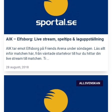
AIK – Elfsborg: Live stream, speltips & laguppställning
AIK tar emot Elfsborg på Friends Arena under söndagen. Läs allt
inför matchen här, från väntade startelvor till hur du hittar din
live stream till matchen. Ti …
28 augusti, 2018
ALLSVENSKAN