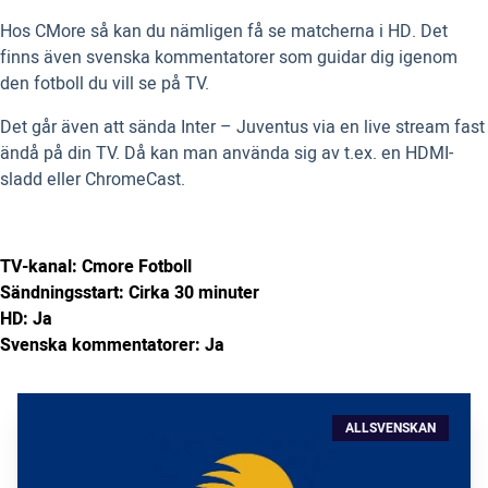
Hos CMore så kan du nämligen få se matcherna i HD. Det
finns även svenska kommentatorer som guidar dig igenom
den fotboll du vill se på TV.
Det går även att sända Inter – Juventus via en live stream fast
ändå på din TV. Då kan man använda sig av t.ex. en HDMI-
sladd eller ChromeCast.
TV-kanal: Cmore Fotboll
Sändningsstart: Cirka 30 minuter
HD: Ja
Svenska kommentatorer: Ja
ALLSVENSKAN