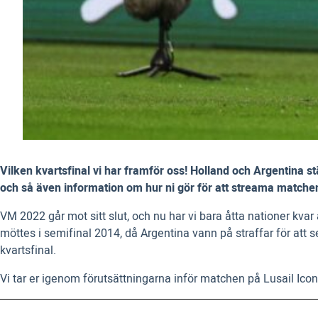
Vilken kvartsfinal vi har framför oss! Holland och Argentina st
och så även information om hur ni gör för att streama matchen
VM 2022 går mot sitt slut, och nu har vi bara åtta nationer kvar
möttes i semifinal 2014, då Argentina vann på straffar för att 
kvartsfinal.
Vi tar er igenom förutsättningarna inför matchen på Lusail Ico