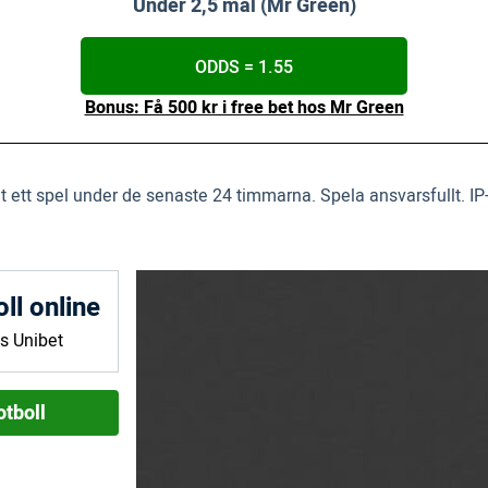
Under 2,5 mål (Mr Green)
ODDS = 1.55
Bonus: Få 500 kr i free bet hos Mr Green
t ett spel under de senaste 24 timmarna. Spela ansvarsfullt. IP-re
ll online
s Unibet
otboll