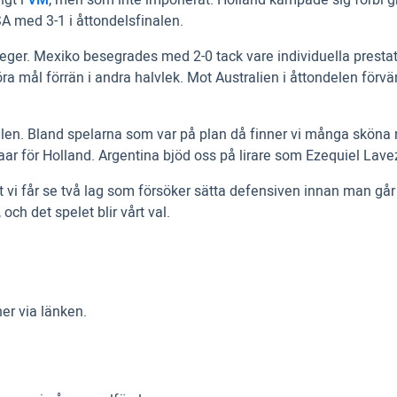
ngt i
VM
, men som inte imponerat. Holland kämpade sig förbi g
A med 3-1 i åttondelsfinalen.
je seger. Mexiko besegrades med 2-0 tack vare individuella pres
 mål förrän i andra halvlek. Mot Australien i åttondelen förvä
en. Bland spelarna som var på plan då finner vi många sköna n
ar för Holland. Argentina bjöd oss på lirare som Ezequiel Lave
t vi får se två lag som försöker sätta defensiven innan man går
och det spelet blir vårt val.
nner via länken.