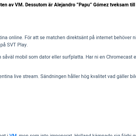
sten av VM. Dessutom är Alejandro ”Papu” Gómez tveksam till 
tina online. För att se matchen direktsänt på internet behöver n
på SVT Play.
n såväl mobil som dator eller surfplatta. Har ni en Chromecast 
entina live stream. Sändningen håller hög kvalitet vad gäller bi