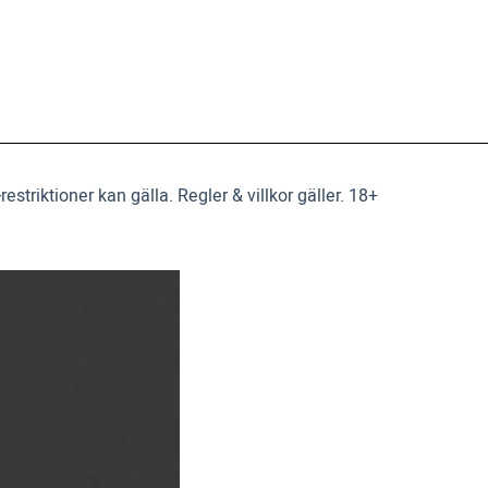
striktioner kan gälla. Regler & villkor gäller. 18+