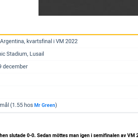
Argentina, kvartsfinal i VM 2022
nic Stadium, Lusail
, 9 december
 mål (1.55 hos
)
Mr Green
hen slutade 0-0. Sedan möttes man igen i semifinalen av VM 2