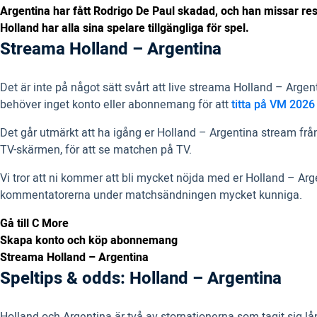
Argentina har fått Rodrigo De Paul skadad, och han missar re
Holland har alla sina spelare tillgängliga för spel.
Streama Holland – Argentina
Det är inte på något sätt svårt att live streama Holland – Argen
behöver inget konto eller abonnemang för att
titta på VM 2026
Det går utmärkt att ha igång er Holland – Argentina stream frå
TV-skärmen, för att se matchen på TV.
Vi tror att ni kommer att bli mycket nöjda med er Holland – Arg
kommentatorerna under matchsändningen mycket kunniga.
Gå till C More
Skapa konto och köp abonnemang
Streama Holland – Argentina
Speltips & odds: Holland – Argentina