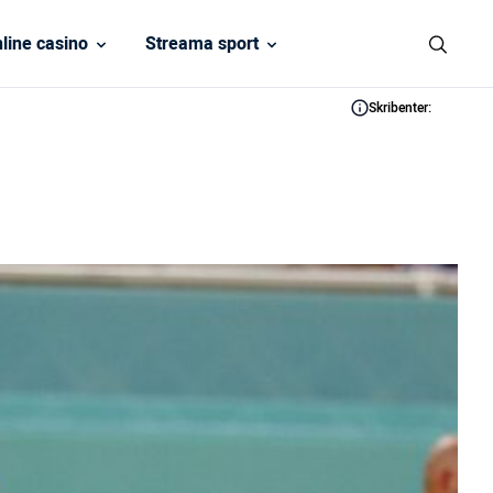
line casino
Streama sport
Skribenter: