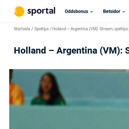
Oddsbonus
Betsidor
/
Startsida
Speltips
/
Holland – Argentina (VM): Stream, speltips
Holland – Argentina (VM): 