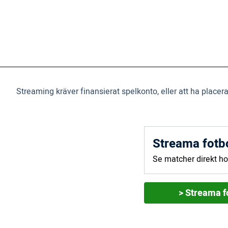
Streaming kräver finansierat spelkonto, eller att ha placera
Streama fotbo
Se matcher direkt ho
> Streama f