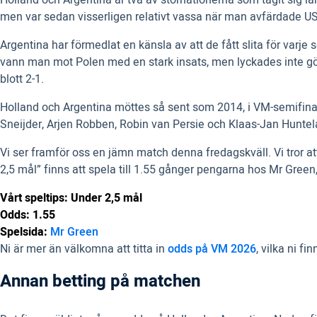
Holland och Argentina är två av stornationerna som tagit sig lå
men var sedan visserligen relativt vassa när man avfärdade US
Argentina har förmedlat en känsla av att de fått slita för var
vann man mot Polen med en stark insats, men lyckades inte göra
blott 2-1.
Holland och Argentina möttes så sent som 2014, i VM-semifinal
Sneijder, Arjen Robben, Robin van Persie och Klaas-Jan Huntela
Vi ser framför oss en jämn match denna fredagskväll. Vi tror at
2,5 mål” finns att spela till 1.55 gånger pengarna hos Mr Green, 
Vårt speltips: Under 2,5 mål
Odds: 1.55
Spelsida:
Mr Green
Ni är mer än välkomna att titta in
odds på VM 2026
, vilka ni fi
Annan betting på matchen