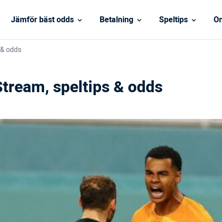
Jämför bäst odds
Betalning
Speltips
On
 & odds
Stream, speltips & odds