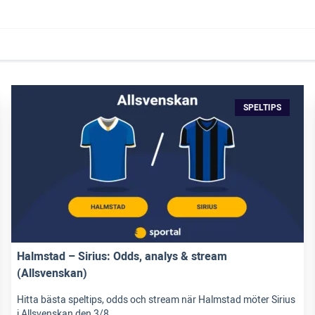
SPELTIPS
Halmstad – Sirius: Odds, analys & stream
(Allsvenskan)
Hitta bästa speltips, odds och stream när Halmstad möter Sirius
i Allsvenskan den 3/8.