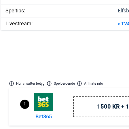
Speltips:
Elfs
Livestream:
> TV4
Hur vi sätter betyg
Spelberoende
Affiliate info
1
1500 KR + 
Bet365