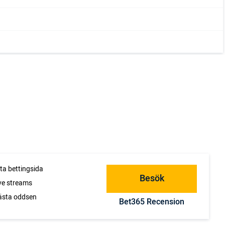
ta bettingsida
Besök
ve streams
ästa oddsen
Bet365 Recension