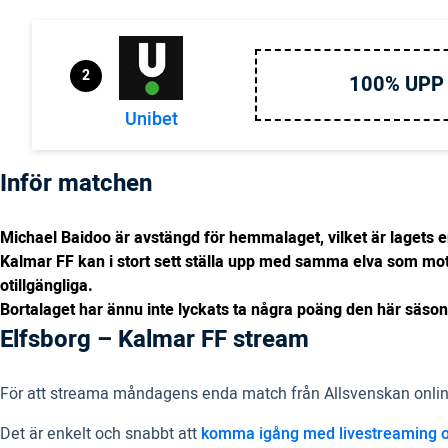
2
100% UPP 
Unibet
Inför matchen
Michael Baidoo är avstängd för hemmalaget, vilket är lagets 
Kalmar FF kan i stort sett ställa upp med samma elva som mot
otillgängliga.
Bortalaget har ännu inte lyckats ta några poäng den här säso
Elfsborg – Kalmar FF stream
För att streama måndagens enda match från Allsvenskan online
Det är enkelt och snabbt att
komma igång med livestreaming on